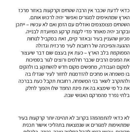
כדאי לדעת שכבר אין הרבה שטחים וקרקעות באזור מרכז
הארץ שמתאימים למגורים ואפשר יהיה לרכוש אותם.
השטחים מצומצמים ואוזלים עם הזמן ואם לא עכשיו – ייתכן
ובקרוב יהיה מאוחר מדי לקנות קרקע המיועדת לבנייה.
מכיוון שהעניין בעיר ובאזור קיים, זאת במקביל לנוחות
ההגעה והפיכתה של רחובות לעיר מרכזית וגדולה
הממוקמת בלב הארץ – כעת אין בעצם שום דבר שיעצור
את הפונים הרבים שכבר חולמים ורוצים לגור בסמיכות
למקום העבודה, מחפשים מקום חדש להשתקע בו ולהקים
בו משפחה או מחכים להזדמנות לחזור לעיר שגדלו בה
ולהתקרב לשאר בני המשפחה. רחובות תקבל כעת בברכה
את כל מי שימצא בה את פינת החמד שלו ויהפוך לחלק
בלתי נפרד מהמרקם האנושי שבה.
לא כדאי להתמהמה! בקרוב לא תהיינה יותר קרקעות בעיר
שמתאימות למגורים או שנמצאות בתהליכי אישור תכנית
מהירים. עכשיו הזמן לקבל החלטה טובה, נכונה, כלכלית