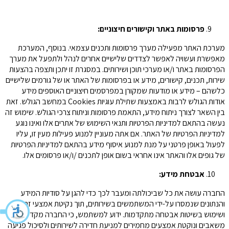
פרסומות באתר וקישורים חיצוניים:
מערכת האתר מפעילה מערך פרסומות ותכנים עצמאי. בנוסף, המערכת
מאפשרת ועשויה לאפשר לצדדים שלישיים אחרים לנהל ולתפעל את מערך
הפרסומות באתר ו/או מערכי תוכן ושירותים. במסגרת זו יתכן ותצפה בהצעות
שירות, תכנים, קישורים, מידע או בפרסומות של האתר או של גורמים שלישיים
כלשהם – מידע או מודעות שמקורן במפרסמים חיצוניים האוספים מידע
אודות הגולש לרבות באמצעות שתילת עוגיות Cookies במחשב הגולש. זאת
בין השאר לצורך ניתוח מידע, התאמת פרסומות וניתוח צרכי הגולש. שימוש זה
נעשה בהתאם למדיניות הפרטיות ותנאי השימוש של אתרים אלו ואינו נוגע
למדיניות הפרטיות של האתר. אם אתה מעוניין למנוע פעילות מעין זו, עליו
לפעול באופן פרטני על מנת למנוע איסוף מידע בהתאם למדיניות הפרטיות
של גופים אלו והאתר אינו אחראי בשום אופן לתכנים /ו/או פרסומים אלו.
אבטחת מידע:
החברה עושה את כל שביכולתה ומעבר לכך כדי להגן על סודיות המידע
והנתונים שנמסרו על-ידי המשתמשים בשירותים, תוך נקיטת אמצעי זהירות
ושימוש בשיטות אבטחה מתקדמות. ידוע למשתמש, כי החברה מקדישה
משאבים ונוקטת אמצעים מחמירים למניעת חדירה לשירותים ולסיכול פגיעה