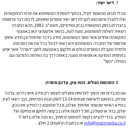
דיוור ישיר:
מבלי לגרוע מהאמור לעיל, בכפוף למסירת המשתמש את פרטי ההתקשרות
שלו לחברה והסכמתו לקבלת דיוור ישיר ומסרים שיווקיים, לרבות דבר פרסומת
כהגדרתו בחוק התקשורת (בזק ושידורים), תשמ”ב-1982, תהא החברה
רשאית לשלוח למשתמש, מעת לעת, בדואר אלקטרוני ו/או באמצעי
התקשרות אחרים אשר מסר המשתמש, מידע בדבר שירותיה וכן מידע שיווקי
ופרסומי של החברה. המשתמש יהא רשאי לבטל בכל עת את הסכמתו
ולחדול מקבלת המסרים (כולם או חלקם) באמצעות לחצן “הסרה” אשר יופיע
בתחתית ההודעה או אפשרות מענה באותה דרך בה נשלחה ההודעה עם
המילה “הסר”.
הסכמות הגולש. זכות עיון, עדכון והסרה:
אנו מכבדים את זכותך לפרטיות ופועלים לשמור רק מידע אישי נדרש, עדכני
ומדויק. בהתאם להוראות סעיפים 13-14 לחוק הגנת הפרטיות, הנך רשאי לעיין
במידע האישי שנשמר אודותיך אצלנו, וככל שתמצא כי המידע אינו נכון,
שלם, ברור או מעודכן, תוכל לפנות אלינו בבקשה לתיקון או מחיקה של
המידע. בכדי להגיש בקשה למימוש זכויותיך, נא פנה אלינו בדוא״ל
info@realimedia.co.il
או בכתובת הרוקמים 2 חולון .