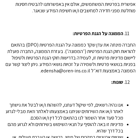
אפשרית בפרטיות המשתמשים, אולם אין באפשרותנו להבטיח חסינות
מוחלטת מפני חדירה למחשבים ו/או חשיפת המידע שנאגר.
המ
מונה על הגנת הפרטיות:
החברה מינתה את עדן שקד כממונה על הגנת הפרטיות (DPO) בהתאם
להוראות חוק הגנת הפרטיות (״הממונה״). בעזרת הממונה, החברה פועלת
ליישום מדיניות פרטיות זו, לעמידה בדרישות חוקי הגנת הפרטיות ולטיפול
בפניות בנושאי פרטיות ולשמירה על זכויות נושאי המידע. ניתן ליצור קשר עם
הממונה באמצעות דוא״ל edensha@oren-ins.co.il.
שונות:
אנו נהיה רשאים, לפי שיקול דעתנו, להשהות ו/או לבטל את גישתך
לאתר ו/או את השירותים שניתנו באמצעותו לאלתר וזאת מבלי לגרוע
מכל סעד אחר השמור לנו בהתאם לכל דין ו/או הסכם.
מדיניות זו באה להוסיף על תנאי השימוש בשירותים ולא לגרוע מהם
בכל דרך שהיא.
שינויים ארגוניים במקרים של מיזוג, רכישה או העברת פעילות, או