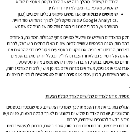
לצדדים קשורים. מהלך כזה ייעשה לצד נקיטת מאמצים לוודא
שהמידע מטופל בהתאם למדיניות זו ולדין.
שימושים טכנולוגיים
: אנו עושים שימוש בכלים חיצוניים (כגון
,Google Analytics עוגיות ופיקסלים) לצורך ניתוח ושיפור חוויית
המשתמש, בכפוף למנגנוני הסרה ושליטה שניתנים למשתמש.
חלק מהצדדים השלישיים שלעיל מצויים מחוץ לגבולות המדינה, באזורים
בהם חוקי הגנת הפרטיות עשויים להיות שונים מאלו החלים בישראל, לרבות
בארצות הברית ובאירופה. אנו נוקטים באמצעים מקובלים כדי להבטיח את
ההגנה על המידע גם לאחר העברתו לחו”ל, ובכלל זה שימוש בהסכמים
חוזיים מתאימים. בנוסף, החברה רשאית להשתמש במידע סטטיסטי,
אגרגטיבי או אנונימי, אשר אינו מזהה אדם באופן אישי, לרבות לצורכי ניתוח,
שיפור השירותים, תכנון עסקי או מסירת נתונים סטטיסטיים לגורמים חיצוניים.
מסירת מידע לצדדים שלישיים לצורך קבלת הצעות:
הגולש נותן בזאת את הסכמתו לכך שפרטיו האישיים, כפי שנמסרו בטפסים
הרלוונטיים, יועברו לצדדים שלישיים רלוונטיים לצורך קבלת הצעות, פניות ו/או
מידע בקשר למוצרים ושירותים, לרבות:
חברות פיננסיות, חברות וסוכנויות ביטוח, סוכני ביטוח, חברות למימוש זכויות
רפואיות, חברות החזרי מס, חברות תקשורת וצרכנות, ו/או מי מטעמם, לרבות