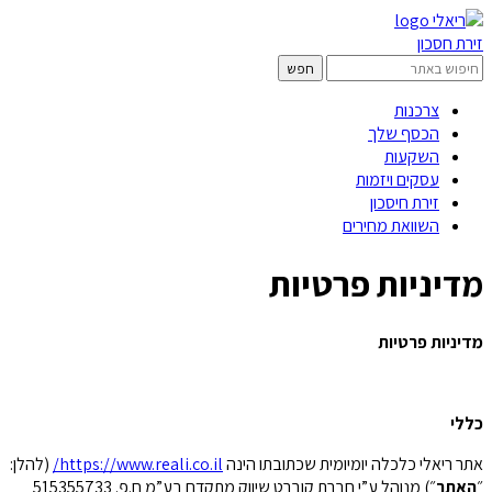
זירת חסכון
צרכנות
הכסף שלך
השקעות
עסקים ויזמות
זירת חיסכון
השוואת מחירים
מדיניות פרטיות
מדיניות פרטיות
כללי
אתר ריאלי כלכלה יומיומית שכתובתו הינה
https://www.reali.co.il/
(להלן:
״
האתר
״) מנוהל ע”י חברת קוברט שיווק מתקדם בע”מ ח.פ. 515355733