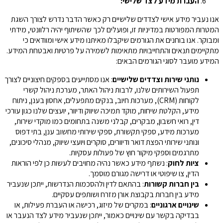
העברת מידע לצד שלישי:
אנו נעביר מידע אישי לצדדים שלישיים רק כאשר הדבר נדרש לצורך השגת
המטרות המפורטות במדיניות זו, ופועלים לכך שהשיתוף יהיה רלוונטי, מידתי
ומבוקר. אנו בוחנים את הגורמים שיקבלו מאיתנו מידע אישי ומוודאים כי
מתקיימים תנאים והתחייבויות מתאימות לשמירה על פרטיות ואבטחת המידע.
המידע מועבר לסוגי הגורמים הבאים:
נותני שירות וצדדים שלישיים
: אנו מסתייעים בספקים חיצוניים לצורך
תפעול השירותים שלנו, לרבות ניהול האתר, מערכת ניהול קשרי
לקוחות (CRM), מערכות חיוב, בנקים מתפעלים, אחסון בענן, ניתוח
מידע, הקלטת שיחות, מוקד תמיכה שיווק ודיוור, יועצים שלנו כגון עורכי
דין, רואי חשבון, מבקרים, קבלני משנה בתחומים כמו מוקדי שירות,
מערכות מידע, ספקי תקשורת, ספקי שירותי מחשוב ענן, בתי דפוס
ונותני שירותי הפצת דואר ודיוורים, סוקרים ויועצי שיווק, מנהלי סיכונים,
מתרגמים וספקי מיקור חוץ של פעולות עסקיות.
ציות לחוק
: נשתף מידע כאשר נהיה מחויבים לעשות כן לפי הוראות
הדין, צו שיפוטי או דרישה מגורם מוסמך.
בין חברות קשורות
: בהתאם לדין ולהסכמות הנדרשות, ייתכן שנעביר
מידע בין חברות בקבוצת אורן מזרח ושותפים עסקיים.
שינויים ארגוניים
: במקרים של מיזוג, רכישה או העברת פעילות, או
בבדיקה בקשר עם שינויים כאמור, ייתכן שנעביר מידע לצד הנעבר או