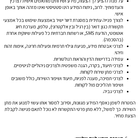
על מנת להציע לך הצעות, מידע ושירותים מותאמים אישית לצרכיך
והעדפותיך. לרוב, ניתוח המידע הינו סטטיסטי ואינו מזהה אותך באופן
אישי.
לצורך פנייה עתידית במסגרת דיוור ישיר באמצעות שימוש בכל אמצעי
תקשורת כגון: דואר (בין רגיל ובין אלקטרוני), טלפון, מערכת חיוג
אוטומטי, הודעת SMS, או רשתות חברתיות כל פעילות שיווקית אחרת
(בהסכמה).
לצרכי אבטחת מידע, מניעת וגילוי תרמיות ופעילות חריגה, אימות זהות
וזיהוי.
עמידה בדרישות הדין והוראות רגולטוריות.
לצרכי תיעוד, בקרה, הגנה משפטית ולצרכים ניהוליים לגיטימיים.
לצרכי מתן שירות לקוחות.
לצרכי תמיכה, מענה לפניות, תיעוד ושיפור השירות, כולל משובים
ושיפור תהליכים מול לקוחות.
לצרכי גביה.
המטרות לשמן נאסף המידע מגוונות, וסירוב למסור אותו עשוי למנוע את מתן
השירות. כך למשל, ללא מתן פרטי התקשרות לא נוכל לתאם פגישה לקבלת
הצעת מחיר.