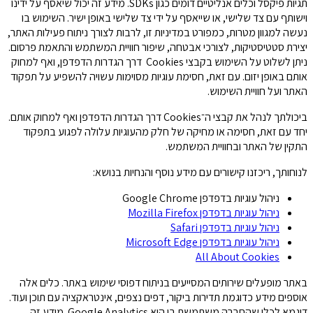
תגיות פיקסל וכלים אנליטיים דומים כגון SDKs. מידע זה יכול שיאסף על ידינו
וישותף עם צד שלישי, או שייאסף על ידי צד שלישי באופן ישיר. השימוש בו
נעשה למגוון מטרות, כמפורט במדיניות זו, לרבות לצורך ניתוח פעילות האתר,
יצירת סטטיסטיקות, לצורכי אבטחה, שיפור חוויית המשתמש והתאמת פרסום.
ניתן לשלוט על השימוש בקבצי Cookies דרך הגדרות הדפדפן, ואף למחוק
אותם באופן יזום. עם זאת, חסימת עוגיות מסוימות עשויה להשפיע על תפקוד
האתר ועל חוויית השימוש.
ביכולתך לנהל את קבצי ה־Cookies דרך הגדרות הדפדפן ואף למחוק אותם.
יחד עם זאת, חסימה או מחיקה של חלק מהעוגיות עלולה לפגוע בתפקוד
התקין של האתר ובחוויית המשתמש.
לנוחותך, ריכזנו קישורים עם מידע נוסף והנחיות בנושא:
ניהול עוגיות בדפדפן Google Chrome
ניהול עוגיות בדפדפן Mozilla Firefox
ניהול עוגיות בדפדפן Safari
ניהול עוגיות בדפדפן Microsoft Edge
All About Cookies
באתר מופעלים שירותים המסייעים בניתוח דפוסי שימוש באתר. כלים אלה
אוספים מידע כדוגמת תדירות ביקור, דפים נצפים, אינטראקציה עם תוכן ועוד.
דוגמא לכלי שהחברה משתמשת בו היא Google Analytics. מידע זה