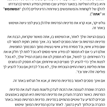
והיא בעלת השליטה במאגר המידע שבו מוחזק המידע האישי (כהגדרתו
להלן) של לקוחותיה והמשתמשים בשירותיה הדיגיטליים (להלן: “
המשתמש״
או
״אתה״
).
גולש יקר, אנא קרא את מדיניות הפרטיות שלהלן בעיון לפני גישה ושימוש
באתר זה.
בעצם הגישה שלך לאתר, או השימוש בו, אתה מאשר שקראת, הבנת את
מדיניות הפרטיות וכי אתה מסכים לאמור בה. אינך מחויב חוקית למסור לנו
שום מידע אישי, וכל מסירת מידע אישי נעשית מתוך הסכמתך החופשית.
אולם דע כי אם לא תמסור לנו מידע אישי מסוים לא נוכל לתת לך חלק או את
כל השירותים. כך למשל, אם לא תספק לנו את כתובת המייל שלך, לא נוכל
לפנות אליך כדי להציע לך מוצרים ו/או שירותים; אם לא תספק לנו נתונים
אודות פוליסת ביטוח החיים הנוכחית שלך, לא נוכל לבדוק אם נוכל להציע לך
פוליסה זולה יותר וכד׳.
אם אינך מסכים לאמור במדיניות פרטיות זו, אנא אל תגלוש באתר זה.
החברה שומרת לעצמה את הזכות לעדכן ולשנות מעת לעת את מדיניות
הפרטיות. כאשר החברה תעדכן את מדיניות הפרטיות היא תנקוט באמצעים
סבירים להודיע על שינויים מהותיים במדיניות. מדיניות הפרטיות מצויה באתר
החברה וביכולתך לעיין כרצונך. לאחר עדכון המדיניות המשך שימוש