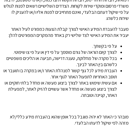
משרדי פרסום ומוקדי שירות לקוחות. הצדדים השלישיים רשאים לפנות לגולש
על פי שיקול דעתם הבלעדי, ואינם מתחייבים לפנות אליו ו/או להעניק לו
שירות כלשהו.
מעבר להעברת המידע האישי לצורך קבלת הצעות כמפורט לעיל האתר
יעביר את המידע האישי לצד שלישי רק באחד מהמקרים המפורטים להלן:
על פי בקשתך.
לצורך קיום הוראה של גורם מוסמך על פי דין או על פי צו שיפוטי.
בכל מקרה של מחלוקת, טענה דרישה, תביעה או הליכים משפטיים
כלשהם בין האתר לבינך.
העברת מידע לכל גוף קשור למנהלת האתר ו/או במקרה בו תועבר או
תוסב האחריות לתפעול האתר לגוף אחר.
אם עשית שימוש באתר לצורך ביצוע מעשה או מחדל בלתי חוקיים או
לצורך ביצוע מעשה או מחדל אשר עשויים להזיק לאתר, למפעילת
האתר, קניינה וטובתה.
מובהר כי האתר לא יהיה מוגבל בכל אופן שהוא בהעברת מידע כללי/לא
מזהה לפי שיקול לדעתו הבלעדי.