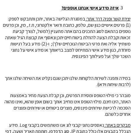
איזה מידע אישי אנחנו אוספים
?
יצירת קשר ופניה דרך אתר:
במסגרת הגלישה באתר, יתכן ותתבקש לספק:
(1) פרטים אישיים כגון שם, טלפון, כתובת ודואר אלקטרוני, ת.ז., מין, וכן פרטים
נוספים בהתאם לסוג התכנים בהם אתה מתעניין (למשל, לצורך קביעת
זכאות וקבלת הצעה להוזלת ביטוח חיים יתכן ונאסוף את קבוצת הגיל שאתה
משתייך אליה ואת פרטי הביטוח הנוכחיים שלך);
ו-(2) מידע בעל רגישות
מיוחדת, כגון מידע אישי המתייחס למצב בריאותך או מידע אישי על נתוני
השכר שלך ועל פעילותך הפיננסית.
במידה ותפנה לשירות הלקוחות שלנו יתכן שגם נקליט את השיחה שלנו אתך
(לרבות שיחות וידאו).
מובהר כי מילוי הטופס ומסירת הפרטים, וכן קבלת הצעת מחיר באמצעות
האתר, הינו חינם. מילוי הטופס אינו מחייב אותך בשום אופן שהוא, ואינו מהווה
הסכמה לרכישת שירותים פיננסים, מוצרים ביטוחים או שירותים ומוצרים
אחרים כלשהם.
מבקרים באתר:
נאספים נתוני קבצי לוג אנו משתמשים בקבצי Log. מידע
הנכלל בקבצים אלו כולל כתובת IP, סוג הדפדפן, חותמת תאריך ושעה, דפי