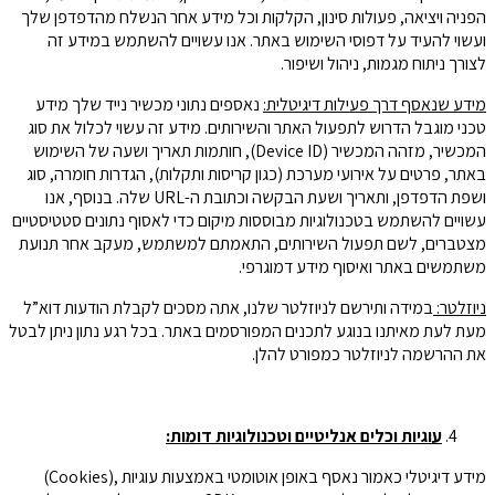
הפניה ויציאה, פעולות סינון, הקלקות וכל מידע אחר הנשלח מהדפדפן שלך
ועשוי להעיד על דפוסי השימוש באתר. אנו עשויים להשתמש במידע זה
לצורך ניתוח מגמות, ניהול ושיפור.
מידע שנאסף דרך פעילות דיגיטלית:
נאספים נתוני מכשיר נייד שלך מידע
טכני מוגבל הדרוש לתפעול האתר והשירותים. מידע זה עשוי לכלול את סוג
המכשיר, מזהה המכשיר (Device ID), חותמות תאריך ושעה של השימוש
באתר, פרטים על אירועי מערכת (כגון קריסות ותקלות), הגדרות חומרה, סוג
ושפת הדפדפן, ותאריך ושעת הבקשה וכתובת ה-URL שלה. בנוסף, אנו
עשויים להשתמש בטכנולוגיות מבוססות מיקום כדי לאסוף נתונים סטטיסטיים
מצטברים, לשם תפעול השירותים, התאמתם למשתמש, מעקב אחר תנועת
משתמשים באתר ואיסוף מידע דמוגרפי.
ניוזלטר:
במידה ותירשם לניוזלטר שלנו, אתה מסכים לקבלת הודעות דוא”ל
מעת לעת מאיתנו בנוגע לתכנים המפורסמים באתר. בכל רגע נתון ניתן לבטל
את ההרשמה לניוזלטר כמפורט להלן.
עוגיות וכלים אנליטיים וטכנולוגיות דומות:
מידע דיגיטלי כאמור נאסף באופן אוטומטי באמצעות עוגיות ,(Cookies)