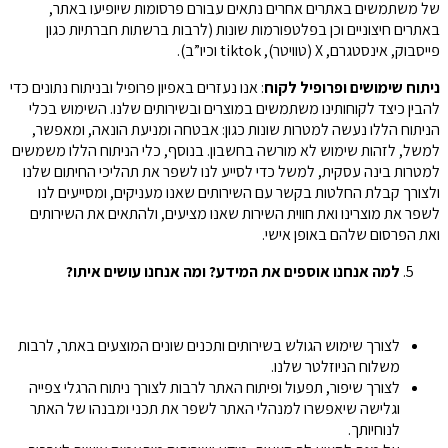
של משתמשים באתרים אחרים נתאים עבורם פרסומות שיופיעו באתר,
באתרים חיצוניים וכן בפלטפורמות שונות (לרבות ברשתות חברתיות כגון
פייסבוק, אינסטגרם, X (טוויטר), tiktok וכיו”ב).
ניתוח שימושים ופרופיל לקוח
: אנו נעזרים באפיון פרופיל ובניתוח נתונים כדי
להבין כיצד לקוחותינו משתמשים במוצרים ובשירותים שלנו. השימוש בכלי
הניתוח הללו נעשה למטרות שונות כגון: אבטחה ומניעת הונאה, ומאפשר,
למשל, לזהות שימוש לא מורשה בחשבון. בנוסף, כלי הניתוח הללו משמשים
למטרות בינה עסקית, למשל כדי לסייע לנו לשפר את תהליכי החיתום שלנו
ולצורך קבלת החלטות בקשר עם השירותים שאנו מעניקים, ומסייעים לנו
לשפר את מוצרינו ואת חווית השירות שאנו מציעים, ולהתאים את השירותים
ואת הפרסום שלהם באופן אישי.
למה אנחנו אוספים את המידע? ומה אנחנו עושים איתו
?
לצורך שימוש הגולש בשירותים ותכנים שונים המוצעים באתר, לרבות
משלוח הניוזלטר שלנו.
לצורך שיפור, תפעול ופיתוח האתר לרבות לצורך ניתוח הרגלי צפייה
וגלישה שיאפשרו למנהלי האתר לשפר את תכני ומבנהו של האתר
לנוחיותך.