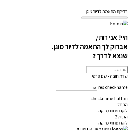
בדיקת התאמה לדיור מוגן
היי! אני רותי,
אבדוק לך התאמה לדיור מוגן.
שנצא לדרך ?
שדה חובה - שם פרטי
res checkname
checkname button
התחל
לוקח פחות מדקה
התחל2
לוקח פחות מדקה
טופס מאובטח ופרטי