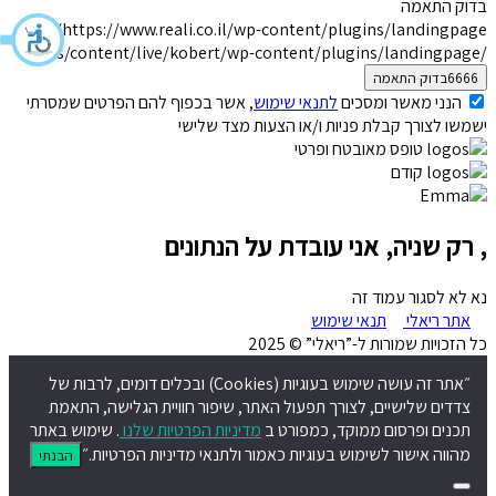
בדוק התאמה
https://www.reali.co.il/wp-content/plugins/landingpage/
/nas/content/live/kobert/wp-content/plugins/landingpage
הנני מאשר ומסכים
לתנאי שימוש
, אשר בכפוף להם הפרטים שמסרתי
ישמשו לצורך קבלת פניות ו/או הצעות מצד שלישי
טופס מאובטח ופרטי
קודם
, רק שניה, אני עובדת על הנתונים
נא לא לסגור עמוד זה
אתר ריאלי
תנאי שימוש
כל הזכויות שמורות ל-”ריאלי” © 2025
״אתר זה עושה שימוש בעוגיות (Cookies) ובכלים דומים, לרבות של
צדדים שלישיים, לצורך תפעול האתר, שיפור חוויית הגלישה, התאמת
תכנים ופרסום ממוקד, כמפורט ב
מדיניות הפרטיות שלנו
. שימוש באתר
מהווה אישור לשימוש בעוגיות כאמור ולתנאי מדיניות הפרטיות.״
הבנתי