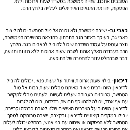
הסובבים אתכם. שהייה ממושכת במשרד שעות ארוכות וללא
הפסקות, יהוו את התנאים האידיאלים לעלייה בלחץ הדם.
כאבי גב-
ישיבה ממושכת ולא נכונה אל מול המחשב יכולה ליצור
כאבי גב, בעיקר באזור הגב התחתון. כתוצאה מהישיבה הממושכת,
נוצר עומס על עמוד השדרה שיכול להוביל לכאבים בגב. הלחץ
הרב בעבודה מאלץ אותנו לשבת שעות ארוכות ללא תזוזה ותנועה,
דבר שבהחלט עוזר להחמרה של התופעה.
דיכאון-
בילוי שעות ארוכות וויתור על שעות פנאי, יכולים להוביל
לדיכאון. היות ורבים מאוד מאיתנו מבלים שעות רבות אל מול
המחשב, מרוכזים בעבודה שעלינו לעשות, לעתים מבלי לתקשר
עם אף אחד, יכולה להתווסף תחושת בדידות, היכולה לגרום
לדיכאון. הוויתור על הצרכים האישיים שלנו לטובת פרנסה וקריירה,
יובילו במקרים קיצוניים לדיכאון. ובקצרה, ישיבה מרותקת למסך
המחשב ללא הפסקות או שיחות עם בני אנוש, בהחלט יכולה לעלות
את הסיכוי הרגשת דיכאון ואף במקרים קיצוניים לדיכאון קליני.