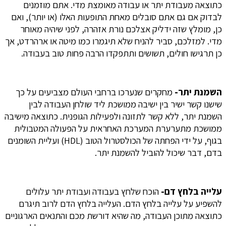
כתוצאה מעבודת יתר או עבודה מאומצת מדי. אתם מוזמנים
לבדוק אם גם אתם סובלים מאחת התופעות האלו (או יותר), ואם
כן, מומלץ שזה ידליק אצלכם נורת אזהרה, לפני שיהיה מאוחר
מדי. למזלכם, סביר להניח שלא תיגמרו כמו מיטה או ארהרדט, אך
כן תרגישו חולים, תשושים ותתפקדו הרבה פחות טוב בעבודה.
השמנת יתר-
מחקרים שנערכו ברחבי העולם מצביעים על כך
שישנו קשר ישיר בין ישיבה ממושכת ליד שולחן העבודה לבין
השמנת יתר, ללא קשר לתזונה ולפעילות הגופנית. כתוצאה מישיבה
ממושכת מתערערת המערכת האחראית על הפעולה המטבולית
בגוף, על ידי הפחתה של הכולסטרול הטוב (HDL) ועליית השומנים
בדם, דבר שיכול להוביל להשמנת יתר.
עלייה בלחץ דם-
הוכח שלחץ בעבודה ועבודת יתר עלולים
להשפיע על עלייה בלחץ הדם. העלייה בלחץ הדם לרוב תיגרם
כתוצאה מתוכן העבודה, מה שהיא דורשת מכם והתנאים הארגוניים