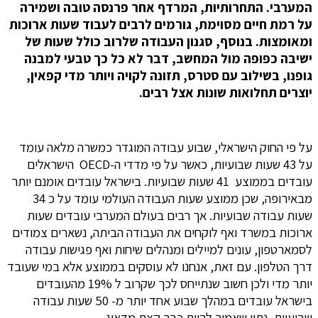
המערבי. התחרותיות, המרדף אחר פרנסה טובה ושמירה
על רמת חיים מסוימת, גורמים לרבים לעבוד שעות ארוכות
ומאומצות. בנוסף, סגנון העבודה שלרוב כולל שעות של
ישיבה כפופה מול המחשב, דבר לא כל כך טבעי למבנה
גופנו, בשילוב עם סטרס, תזונה לקויה ויותר מדי קפאין,
יוצרים תחלואות שונות אצל רבים.
על פי החוק הישראלי, שבוע עבודה המוגדר כמשרה מלאה עומד
על 43 שעות שבועיות, כאשר על פי מדדי ה-OECD הישראלים
עובדים בממוצע 41 שעות שבועיות. בישראל עובדים אומנם יותר
מבאירופה, שכן ממוצע שעות העבודה העולמי עומד על כ 34
שעות עבודה שבועיות. אך רבים בעולם המערבי עובדים שעות
ארוכות במשרד ואף לוקחים את העבודה הביתה, נשארים צמודים
לסמארטפון, עונים למיילים ומנהלים שיחות ואף פגישות עבודה
דרך הטלפון. עם זאת, אנחנו לא עוסקים בממוצע אלא במי שעובד
יותר מדי ולכן חשוב שנתייחס לכך שקרוב ל 19% מהעובדים
בישראל עובדים במהלך שבוע אחד יותר מ- 50 שעות עבודה
שבועיות, נתון שאמור להיות כבר קצת מדאיג.