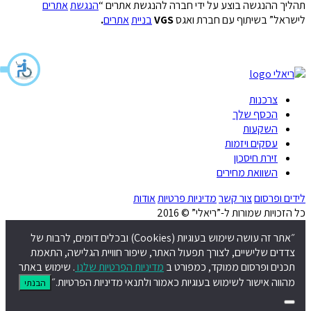
תהליך ההנגשה בוצע על ידי חברה להנגשת אתרים “
הנגשת
אתרים
לישראל” בשיתוף עם חברת ואגס
VGS
בניית
אתרים
.
צרכנות
הכסף שלך
השקעות
עסקים ויזמות
זירת חיסכון
השוואת מחירים
לידים ופרסום
צור קשר
מדיניות פרטיות
אודות
כל הזכויות שמורות ל-”ריאלי” © 2016
״אתר זה עושה שימוש בעוגיות (Cookies) ובכלים דומים, לרבות של
צדדים שלישיים, לצורך תפעול האתר, שיפור חוויית הגלישה, התאמת
תכנים ופרסום ממוקד, כמפורט ב
מדיניות הפרטיות שלנו
. שימוש באתר
מהווה אישור לשימוש בעוגיות כאמור ולתנאי מדיניות הפרטיות.״
הבנתי