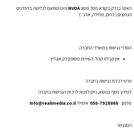
האתר נבדק בקורא מסך מסוג
NVDA
והינו מותאם לגלישה בדפדנים
הנפוצים ( כרום, מוזילה, אדג’ )
הסדרי נגישות במשרדי החברה:
אין קבלת קהל. השירות מסופק רק אונליין
פרטי רכז/ת נגישות בחברה
למידע נוסף בנושא, ניתן לפנות לרכזת הנגישות בחברה
טלפון:
058-7928868
אימייל:
info@realimedia.co.il
המנגיש: