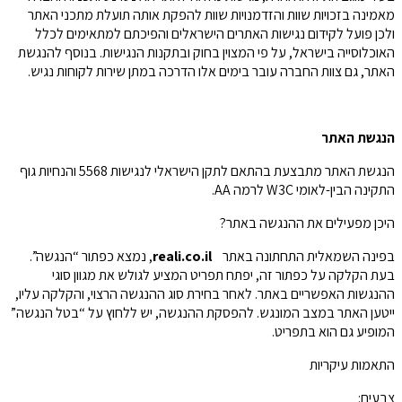
מאמינה בזכויות שוות והזדמנויות שוות להפקת אותה תועלת מתכני האתר
ולכן פועל לקידום נגישות האתרים הישראלים והפיכתם למתאימים לכלל
האוכלוסייה בישראל, על פי המצוין בחוק ובתקנות הנגישות. בנוסף להנגשת
האתר, גם צוות החברה עובר בימים אלו הדרכה במתן שירות לקוחות נגיש.
הנגשת האתר
הנגשת האתר מתבצעת בהתאם לתקן הישראלי לנגישות 5568 והנחיות גוף
התקינה הבין-לאומי W3C לרמה AA.
היכן מפעילים את ההנגשה באתר?
בפינה השמאלית התחתונה באתר
reali.co.il
, נמצא כפתור “הנגשה”.
בעת הקלקה על כפתור זה, יפתח תפריט המציע לגולש את מגוון סוגי
ההנגשות האפשריים באתר. לאחר בחירת סוג ההנגשה הרצוי, והקלקה עליו,
ייטען האתר במצב המונגש. להפסקת ההנגשה, יש ללחוץ על “בטל הנגשה”
המופיע גם הוא בתפריט.
התאמות עיקריות
צבעים: