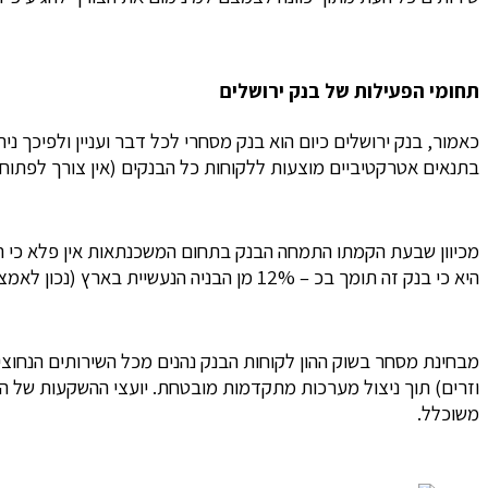
תחומי הפעילות של בנק ירושלים
בתנאים אטרקטיביים מוצעות ללקוחות כל הבנקים (אין צורך לפתוח 
מכיוון שבעת הקמתו התמחה הבנק בתחום המשכנתאות אין פלא כי תח
היא כי בנק זה תומך בכ – 12% מן הבניה הנעשיית בארץ (נכון לאמצע שנת 2017). בין היתר ניתן מימון לפרויקטים בתחום ההתחדשות העירונית (פינוי בינוי, חיזוק ושיפוץ מבנים ישנים מכוח
וזרים) תוך ניצול מערכות מתקדמות מובטחת. יועצי ההשקעות של הב
משוכלל.