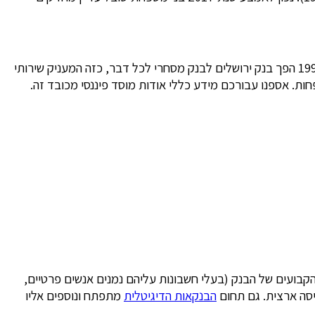
בשנת 1992 החל מסחר במניות בנק ירושלים בבורסה בתל אביב, בשנת 1996 שונה שם הבנק לשמו הנוכחי – “בנק ירושלים”. רק בשנת 1998 הפך בנק ירושלים לבנק מסחרי לכל דבר, כזה המעניק שירותי
חות. אספנו עבורכם מידע כללי אודות מוסד פיננסי מכובד זה.
מפני שמאז הפך לבנק מסחרי הוא מצוי בצמיחה מתמדת. נכון לאמצע שנת 2017 בסיס הלקוחות הקבועים של הבנק (בעלי חשבונות עליהם נמנים אנשים פרטיים,
הבנקאות הדיגיטלית
מתפתח ונוספים אליו