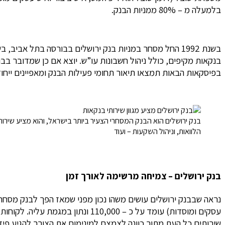
בלמעלה מ – 80% ממניות הבנק.
בנקאות מקיפים, כולל ניהול חשבונות עו”ש. יוצא אם כן שמדובר בב
בפיסקאות הבאות תמצאו תיאור תחומי פעילות הבנק ומאפיינים ייחודי
בנק ירושלים הוא הבנק המסחרי הצעיר ביותר בישראל, והוא מציע שירו
הלוואות, וניהול השקעות – ועוד
בנק ירושלים – צמיחה מרשימה לאורך זמן
עסקים ומוסדות) עומד על כ – 110,000 ונתון במגמת עליה. לקוחות הבנק יכולים לקבל שירות בכל אחד מ – 24 סניפי בנק ירושלים, בפריסה ארצית. גם תחום
שירותים כל העת מתוך כוונה לצמצם למינימום את הצורך להגיע פיזי