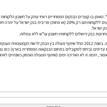
“. האופן בו קוצרים הבנקים המסחריים רווחי עתק על חשבון הלקוחו
רונות בנק ירושלים ללקוחותיו חשבון עו”ש ללא עמלות.
מעניין לציין יוזמה ייחודית נוספת של בנק ירושלים, למרות שלא צלחה. בשנת 2012 החל שי
עדיפים (ביחס למקובלים בתחום הבנקאות המסחרית בארץ) כמו גם מזמ
כאמור, יוזמה זו לא האריכה ימים (שיתוף הפעולה הופסק כשנתיים לא