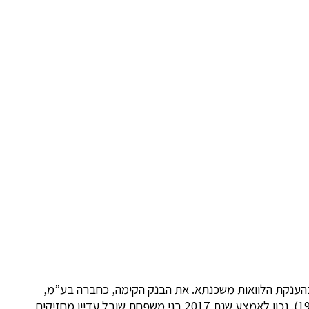
ופן בלעדי בהענקת הלוואות משכנתא. את הבנק הקימה, כחברה בע”מ,
משפחת שובל (זלמן שובל הוא דיפלומט, איש ציבור ואיש עסקים מוכר אשר, בין היתר, כיהן כשגריר ישראל בארה”ב בין השנים 1990 – 1993). נכון לאמצע שנת 2017 בני משפחת שובל עדיין מחזיקים