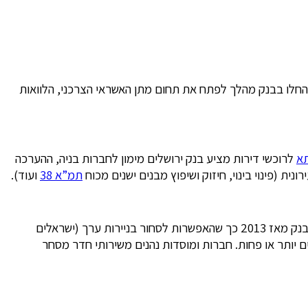
מור, בנק ירושלים כיום הוא בנק מסחרי לכל דבר ועניין ולפיכך ניתן לקבל מן הבנק מענה לכל צורך פיננסי פרטי או עיסקי. משנת 2010 החלו בבנק מהלך לפתח את תחום מתן האשראי הצרכני, הלוואות
א
לרוכשי דירות מציע בנק ירושלים מימון לחברות בניה, ההערכה
תמ”א 38
ועוד).
מבחינת מסחר בשוק ההון לקוחות הבנק נהנים מכל השירותים הנחוצים. חברת כלל פיננסים-בטוחה ניהול השקעות בע”מ מצויה בבעלות הבנק מאז 2013 כך שהאפשרות לסחור בניירות ערך (ישראלים
 יותר או פחות. חברות ומוסדות נהנים משירותי חדר מסחר