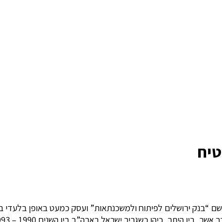
טיח
ם בראשית דרכו פעל תחת השם “בנק ירושלים לפיתוח ולמשכנתאות” ועסק כמעט בא