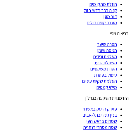
הוזלת מתקן מים
קנית רכב חדש בזול
דיור מוגן
מעבר קופת חולים
בריאות ויופי
הסרת שיער
המסת שומן
העלמת ורידים
השתלת שיער
הסרת משקפיים
טיפול בפטרת
העלמת שקיות עיניים
מילוי קמטים
הזדמנויות השקעה בנדל"ן
פארק הייטק באשדוד
בניין גינדי בתל-אביב
שטחים בראש העין
שטח מסחרי בנתניה