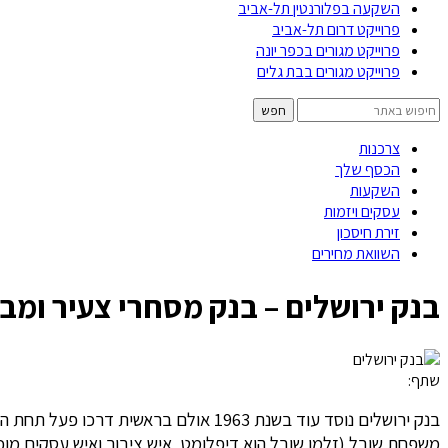
השקעה בפלורנטין תל-אביב
פרוייקט דרום תל-אביב
פרוייקט מגורים בכפר יונה
פרוייקט מגורים בבת גלים
צרכנות
הכסף שלך
השקעות
עסקים ויזמות
זירת חיסכון
השוואת מחירים
בנק ירושלים – בנק מסחרי צעיר ומב
שתף:
בנק ירושלים נוסד עוד בשנת 1963 אול