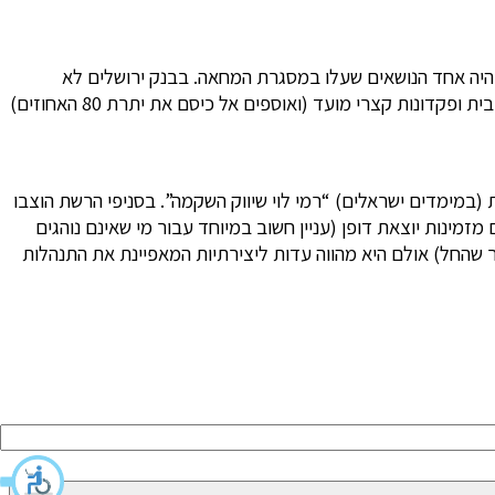
ת היה אחד הנושאים שעלו במסגרת המחאה. בבנק ירושלים לא
התעלמו מן הקריאות ושינו את שיטת הריבית, בעוד יתר הבנקים מציעים ללקוחותיהם רק 20% (או פחות) מריבית בנק ישראל על יתרה חיובית ופקדונות קצרי מועד (ואוספים אל כיסם את יתרת 80 האחוזים)
תוף פעולה בין הבנק לרשת הקמעונאית הענקית (במימדים ישראלים) “רמי לוי שיווק השקמה”. בסניפי הרשת הוצבו
ינות יוצאת דופן (עניין חשוב במיוחד עבור מי שאינם נוהגים
חר שהחל) אולם היא מהווה עדות ליצירתיות המאפיינת את התנהלות