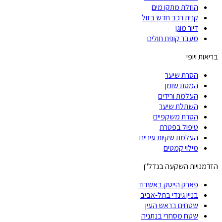
הוזלת מתקן מים
קנית רכב חדש בזול
דיור מוגן
מעבר קופת חולים
בריאות ויופי
הסרת שיער
המסת שומן
העלמת ורידים
השתלת שיער
הסרת משקפיים
טיפול בפטרת
העלמת שקיות עיניים
מילוי קמטים
הזדמנויות השקעה בנדל"ן
פארק הייטק באשדוד
בניין גינדי בתל-אביב
שטחים בראש העין
שטח מסחרי בנתניה