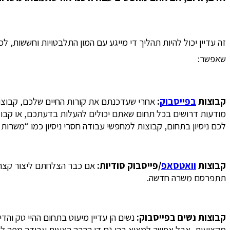
זה עדיין יכול להיות תהליך די מייגע עם המון התלבטויות וחששות
שאפשר:
קבוצות
בפייסבוק
:
אחרי שעדכנתם את קורות החיים שלכם, קבוצות
מודעות דרושים בכל תחום שאתם יכולים להעלות בדעתכם, או קבוצות
לכם ניסיון בתחום, קבוצות למחפשי עבודה חסרי ניסיון כמו “משרות
קבוצות
וואטסאפ
/פייסבוק סודיות:
אם כבר הצלחתם ליצור קצת ק
תתפרסם משרה חדשה.
קבוצות נשים בפייסבוק:
נשים הן עדיין מיעוט בתחום ההיי טק וה
מקצועית, אבל אפשר למצוא בהן גם די הרבה הצעות עבודה מפה לאו