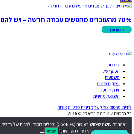
70% מהעובדים מחפשים עבודה חדשה – ויש להם סיבות טובות
צרכנות
הכסף שלך
השקעות
עסקים ויזמות
זירת חיסכון
השוואת מחירים
לידים ופרסום
צור קשר
מדיניות פרטיות
אודות
כל הזכויות שמורות ל-”ריאלי” © 2016
״אתר זה עושה שימוש בעוגיות (Cookies) ובכלים דומים, לרבות של צדדים שלישיים, לצורך תפעול האתר, שיפור חוויית הגלישה, התאמת תכנים ופרסום ממוקד, כמפורט ב
בעוגיות כאמור ולתנאי מדיניות הפרטיות.״
הבנתי