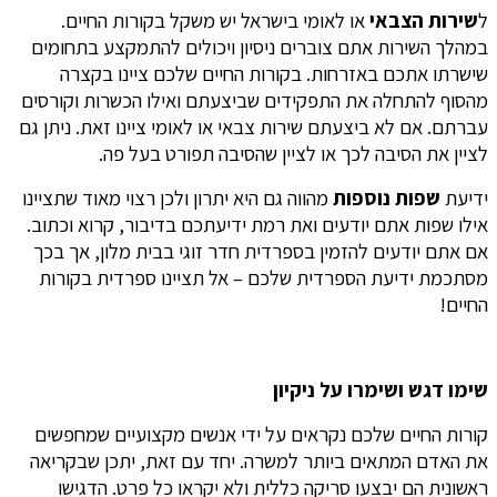
ל
שירות הצבאי
או לאומי בישראל יש משקל בקורות החיים.
במהלך השירות אתם צוברים ניסיון ויכולים להתמקצע בתחומים
שישרתו אתכם באזרחות. בקורות החיים שלכם ציינו בקצרה
מהסוף להתחלה את התפקידים שביצעתם ואילו הכשרות וקורסים
עברתם. אם לא ביצעתם שירות צבאי או לאומי ציינו זאת. ניתן גם
לציין את הסיבה לכך או לציין שהסיבה תפורט בעל פה.
ידיעת
שפות נוספות
מהווה גם היא יתרון ולכן רצוי מאוד שתציינו
אילו שפות אתם יודעים ואת רמת ידיעתכם בדיבור, קרוא וכתוב.
אם אתם יודעים להזמין בספרדית חדר זוגי בבית מלון, אך בכך
מסתכמת ידיעת הספרדית שלכם – אל תציינו ספרדית בקורות
החיים!
שימו דגש ושימרו על ניקיון
קורות החיים שלכם נקראים על ידי אנשים מקצועיים שמחפשים
את האדם המתאים ביותר למשרה. יחד עם זאת, יתכן שבקריאה
ראשונית הם יבצעו סריקה כללית ולא יקראו כל פרט. הדגישו