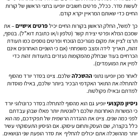
לעשות סדר. ככלל, פרטים חשובים יופיעו בחצי הראשון של קורות
החיים כדי שאותם המראיין יקרא קודם.
כך למשל, החלק הראשון בקורות החיים יכיל
פרטים אישיים
– את
שמכם המלא ופרטי יצירת קשר (טלפון ו/או כתובת דוא”ל). בנוסף,
תרצו לציין את מקום מגוריכם הנוכחי ופרטים נוספים כמו תעודת
זהות, תאריך לידה ומצב משפחתי (אם כי השניים האחרונים אינם
הכרחיים בעוד שבחלק מהמקומות נעזרים בתעודות זהות כדי
למיין את המועמדים).
לאחר מכן יופיעו נתוני
ההשכלה
שלכם. ציינו בסדר יורד מהסוף
להתחלה את התואר האקדמי הבכיר ביותר שלכם, באילו מוסדות
למדתם ובאילו פקולטות.
ניסיון מקצועי
יופיע גם הוא מהסוף להתחלה בסדר כרונולוגי יורד
כי המשרות האחרונות שלכם רלוונטיות יותר מאלו שבהן עבדתם
לפני כמה שנים. ציינו את ההגדרה הרשמית של תפקידכם, מה הוא
כלל בקצרה, שם העסק ותחום עיסוקו. אם הניסיון התעסוקתי עשיר
יותר מההשכלה אתם יכולים להחליף את סדר הופעת שני הנושאים.