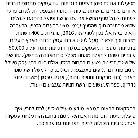
מפעילות את סניפיהן בשיטת הזכיינות, גם עסקים מתחומים רבים
אחרים פועלים כרשתות מזכות- רשתות המאפשרות לאדם פרטי
לפתוח ולנהל סניף הנושא את שם הרשת ופועל בהתאם לנהלים
שהיא מכתיבה תוך שהסניף עצמו מצוי בבעלות הזכיין. ההערכה
היא כי בישראל, נכון לסוף שנת 2016, פועלות כ 400 רשתות
מזכות וכך יוצא כי מעל ל8,000 בתי עסק ברחבי הארץ פועלים
בזכיינות. מספר המועסקים במגזר הזכיינות עומד על כ 50,000
עובדים (שהם למעלה מאחוז מכלל כוח העבודה במשק). שורשיה
של שיטת זכיינות נטועים בתחום המזון אולם כיום בתי עסק משלל
סוגים פותחים סניפים באמצעות זכיינים, כך למשל רשת סופר
פארם (בתי מרקחת וחנויות נוחות), אנגלו סכסון (משרד ניהול
נדל”ן), כפר השעשועים (רשת חנויות צעצועים) ועוד.
בפסקאות הבאות תמצאו מידע מועיל שיסייע לכם להבין איך
פועלת שיטת הזכיינות והאם היא טומנת בחובה הזדמנויות עסקיות
אטרקטיביות היכולות להיות מעניינות גם עבורכם.