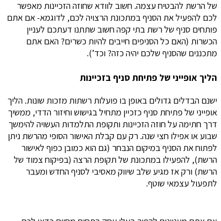
של הרשת להבטיח עצמה. חשוב לוודא שחוזה הזכיינות מאפשר
לכם להפעיל את הסניף במתכונת הרצויה לכם, לדוגמא- אם אתם
פותחים סניף של רשת בתי קפה חשוב שתתנו דעתכם לעניין
הכשרות (האם כל הסניפים חייבים להיות כשרים? האם אתם
מתכננים שהסניף שלכם יהיה כזה? וכד’).
הליך אופייני של פתיחת סניף בזכיינות
ישנם הבדלים גדולים באופן בו פועלות רשתות מזכות שונות. הליך
אופייני של פתיחת סניף כזכיין מתחיל בגישוש וחיזור הדדי, ממשיך
דרך חתימה על חוזה הזכיינות ותקופת התלמדות העשויה להימשך
שבוע או אפילו חצי שנה. רק עם קבלת האישור הסופי מהרשת ניתן
לפתוח את הסניף במיקום הנבחר (גם הוא כמובן כפוף לאישור
הרשת), להפעילו במתכונת של תקופת הרצה (בפיקוח צמוד של
הרשת) ורק אז מגיע שלב שיווק מאסיבי לסניף החדש ומעבר
לתפעול עצמאי שוטף.
אם אתם מעניינים להפוך בעלי עסק בתחום מסוים כדאי לכם