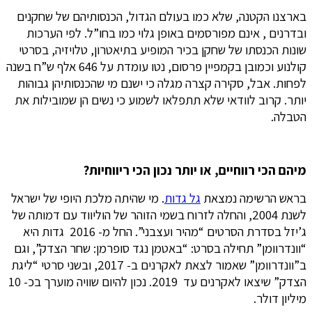
בארצנו הקטנה, שלא כמו בעולם הגדול, הכנסותיהם של שחקנים
ובדרנים , אינם מפורסמים באופן גלוי כמו בחו”ל. לפי הערכות
שונות הכנסתו של שחקן בכיר המופיע בתיאטרון, טלויזיה, בסרטי
קולנוע וכמובן בקמפיין פרסום, נטו עומדת על 646 אלף ש”ח בשנה
לפחות. אבל, סקירה קצרה מגלה כי ישנם מי שהכנסותיהן גבוהות
יותר. קרוב לוודאי שלא תתפלאו לשמוע כי נשים הן שמובילות את
הטבלה.
מיהם
הכי
רווחיים
,
או
יותר
נכון
הכי
ריווחיות
?
בראש הרשימה נמצאת
גל גדות
. מי שהיתה מלכת היופי של ישראל
לשנת 2004, והחלה לזרוח בשמי הזוהר של הוליווד עם דמותה של
ג’יזל בסדרת הסרטים “מהיר ועצבני”. החל מ- 2016 גדות היא
“וונדרוומן” תחילה בסרט: “באטמן נגד סופרמן: שחר הצדק”, וגם
ב”וונדרוומן” שאמור לצאת לאקרנים ב- 2017, ובשני סרטי “ליגת
הצדק” שיצאו לאקרנים עד 2019. נכון להיום שוויה מוערך בכ- 10
מיליון דולר.