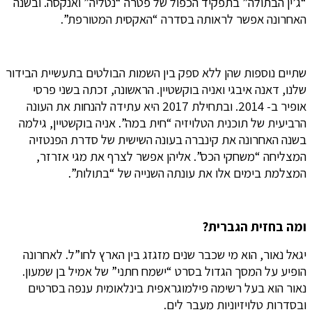
“ג’ין הבתולה” בתפקיד הכפול של פטרה “נטליה” ואנקסה. ובשנה
האחרונה אפשר לראותה בסדרה “האקסית המטורפת”.
שתיים נוספות שהן ללא ספק בין השמות הבולטים בתעשיית הבידור
שלנו, דאנה איבגי ואניה בוקשטיין. הראשונה, זכתה בשני פרסי
אופיר ב- 2014. ובתחילת 2017 היא עתידה להנחות את העונה
הרביעית של תוכנית הטלויזיה “חית במה”. אניה בוקשטיין, גילמה
בשנה האחרונה את קינברה בעונה השישית של סדרת הפנטזיה
המצליחה “משחקי הכס”. אליהן אפשר לצרף את מגי אזרזר,
המצלמת בימים אלו את עונתה השנייה של “בתולות”.
ומה
בחזית
הגברית
?
יגאל נאור, הוא מי שכבר שנים מזגזג בין הארץ לחו”ל. לאחרונה
הופיע על המסך הגדול בסרט “ישמח חתני” של אמיל בן שמעון.
נאור הוא בעל רשימה פילמוגראפית בינלאומית ענפה בסרטים
ובסדרות טלויזיוניות מעבר לים.