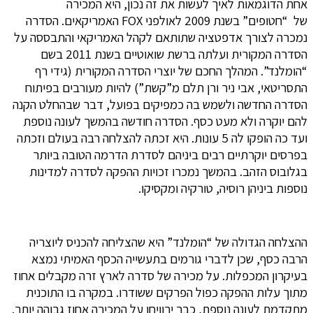
אחת הדוגמאות לאיך לעשות את זה נכון, היא המכירה
של “חטופים” בשנת 2009 לאולפני FOX האמריקאים. הסדרה
נמכרה לצורך אדפטציה שתותאם לקהל האמריקאי והתבססה על
הסדרה המקורית ועלתה ברשת שואוטיים בשנת 2011‏ בשם
“הומלנד”. המהלך החכם של יוצרי הסדרה המקורית (גידי רף
התסריטאי, אבי ניר ורן תלם מ”קשת”) להיות מעורבים בפיתוח
הסדרה החדשה ולשמש בה כמפיקים בפועל, דבר שבהחלט הקנה
להם יוקרה ולא מעט כסף. הסדרה חודשה בהמשך לעונה נוספת
ועד כה הופקו לה 5 עונות. היא זכתה להצלחה רבה בעולם וזכתה
בפרסים יוקרתיים רבים ביניהם לסדרת הדרמה הטובה ביותר
בגלובוס הזהב. בהמשך נמכרו זכויות ההפקה לסדרה למדינות
נוספות ביניהן רוסיה, טורקיה ומקסיקו.
ההצלחה הגדולה של “הומלנד” היא שהצליחה להכניס ליוצריה
הרבה כסף, שכן לדברי גורמים בתעשייה הכסף האמיתי נמצא
בעיקרון המכפלות. על מכירה של סדרה לארץ זרה מקבלים אחוז
מתוך עלות ההפקה כפול הפרקים ששודרו. במקרה בו התוכנית
מתקדמת לעונה נוספת, כבר ירוויחו על המכירה אחוז גבוהה יותר.