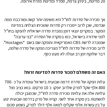
20 מדינות, ביניהן צרפת, ספרד ומדינות מזרח אירופה.
אך מכירה של סדרות לחו”ל היא משימה יותר קשה ומורכבת ממה
שנדמה, שכן לרוב יימכרו רק סדרות שהוכיחו הצלחה במדינת
המקור. במקרים יוצאי דופן נמכרת סדרה ישראלית להפקה בחו”ל
לפני שידורה בישראל, כמו במקרה של הסדרה “בני ערובה”
שנמכרה לרשת CBS האמריקאית והופקה שם בשם “Hostages”.
לרוב מכירה של סדרות לחו”ל מצריכה הפקה של סדרה שלמה,
דבר שלוקח זמן רב ועולה לא מעט כסף.
האם זה משתלם למכור סדרות למדינות זרות?
עלות הפקה של סדרת דרמה שבועית בישראל עומדת על כ 700-
800 אלף שקל לפרק שלרוב יופקו כ 10 פרקים. בואו נציב מול
עלויות אלה את עלויות מכירת סדרה לחו”ל, שכמובן יכולה
להשתנות בין מקרה אחד לשני. קנייה של פרק בדרמה שבועית ינוע
על בין עשרות אלפי שקלים למאה אלף דולר לפרק, נשמע סכום