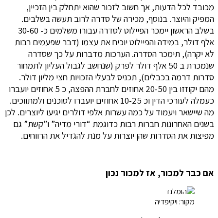
מכובד לכל הדעות, אך חשוב לזכור שהוא יתחלק בין הזכיין,
המפיק והיוצר. בנוסף, מכירה של סדרה לרוב תעשה בשלבים.
בשלב הראשון יימכר הפיילוט לסדרה עבורו משלמים כ- 30-60
אלף דולר, במידה והפיילוט יוכיח את עצמו (דבר שפעמים רבות
לא יקרה), תימכר הסדרה. הערכות מדברות על כך שסדרה
שנמכרת ב 50 אלף דולר לפרק (שנחשב לגבול העליון לתמחור
סדרות דרמה בכבלים), תכניס לבעלי הזכויות חצי מליון דולר.
מהם יקוזזו בין 20-50 אחוזים לחברת ההפצה, כ 5 אחוזים יועברו
כעמלה לעורכי הדין וכ 10-25 אחוזים יועברו לסוכנים ולמתווכים.
מה שיישאר ויעמוד על כמה עשרות אלפי דולרים יגיעו ליוצרים. לכן
בשנים האחרונות חברות רבות כדוגמת “דורי מדיה” ו”קשת” גם
מפיצות את הסדרות שהן יוצרות על מנת להגדיל את הרווחים.
אם כבר למכור, אז למכור נכון
מקור: ויקיפדיה