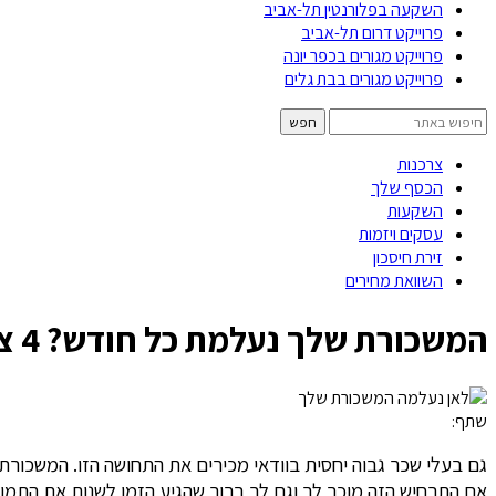
השקעה בפלורנטין תל-אביב
פרוייקט דרום תל-אביב
פרוייקט מגורים בכפר יונה
פרוייקט מגורים בבת גלים
צרכנות
הכסף שלך
השקעות
עסקים ויזמות
זירת חיסכון
השוואת מחירים
המשכורת שלך נעלמת כל חודש? 4 צעדים שישנו את המצב
שתף:
גם בעלי שכר גבוה יחסית בוודאי מכירים את התחושה הזו. המשכורת נ
אם התרחיש הזה מוכר לך וגם לך ברור שהגיע הזמן לשנות את התמונה, הנה 4 צעדים פשוטים שיעזרו לך לע