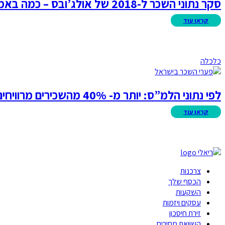
סקר נתוני השכר ל-2018 של אולג’ובס – כמה באמת אנחנו מרוויחים?
כלכלה
לפי נתוני הלמ”ס: יותר מ- 40% מהשכירים מרוויחים פחות מ- 6,000 ש”ח
צרכנות
הכסף שלך
השקעות
עסקים ויזמות
זירת חיסכון
השוואת מחירים