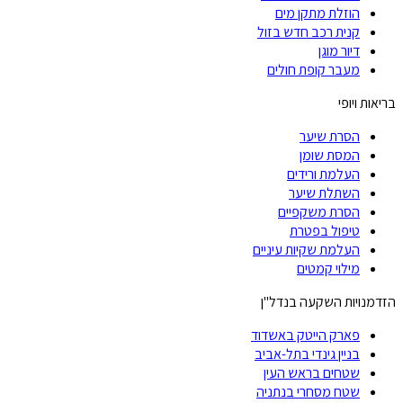
הוזלת מתקן מים
קנית רכב חדש בזול
דיור מוגן
מעבר קופת חולים
בריאות ויופי
הסרת שיער
המסת שומן
העלמת ורידים
השתלת שיער
הסרת משקפיים
טיפול בפטרת
העלמת שקיות עיניים
מילוי קמטים
הזדמנויות השקעה בנדל"ן
פארק הייטק באשדוד
בניין גינדי בתל-אביב
שטחים בראש העין
שטח מסחרי בנתניה