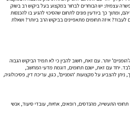
שרה עצמית: יש הבוחרים לבחור במקצוע בעל ביקוש רב בשוק
ם, ומתוך כך ביודעין פונים לתחום שהסיכוי להגיע בו להכנסות
ם לעבוד? איזה תחומים מתאפיינים בביקוש הרב ביותר? ושאלת
הומניים’ יותר. עם זאת, חשוב להבין כי לא תמיד הביקוש הגבוה
ם ביחד: לעתים, למרות הדרישה הגבוהה לעובדים בתחום מסוים, כגון רתכות, התגמול הוא נמוך יחסית – כ-6,000 ₪ בלבד. יחד עם זאת, ישנם תחומים, דוגמת מדעי המחשב,
לת דרכו המקצועית. בדומה לכך, ניתן להצביע על מקצועות ‘הומניים’, כגון, עריכת דין, פסיכולוגיה,
תחומי התעשייה, מהנדסים, רופאים, אחיות, עובדי סיעוד, אנשי