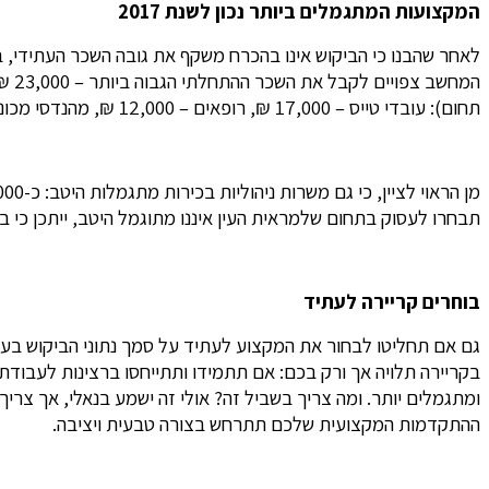
המקצועות המתגמלים ביותר נכון לשנת 2017
לאחר שהבנו כי הביקוש אינו בהכרח משקף את גובה השכר העתידי, ב
המח
תחום): עובדי טייס – 17,000 ₪, רופאים – 12,000 ₪, מהנדסי מכונות, תעשייה וניהול – 12,000 ₪, תיווך ונדל”ן – 12,000 ₪, מהנדסי חשמל ואלקטרוניקה – 11,000 ₪.
תבחרו לעסוק בתחום שלמראית העין איננו מתוגמל היטב, ייתכן כי 
בוחרים קריירה לעתיד
גם אם תחליטו לבחור את המקצוע לעתיד על סמך נתוני הביקוש בענף
בקריירה תלויה אך ורק בכם: אם תתמידו ותתייחסו ברצינות לעבוד
ומתגמלים יותר. ומה צריך בשביל זה? אולי זה ישמע בנאלי, אך צ
ההתקדמות המקצועית שלכם תתרחש בצורה טבעית ויציבה.