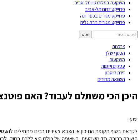
השקעה בפלורנטין תל-אביב
פרוייקט דרום תל-אביב
פרוייקט מגורים בכפר יונה
פרוייקט מגורים בבת גלים
צרכנות
הכסף שלך
השקעות
עסקים ויזמות
זירת חיסכון
השוואת מחירים
היכן הכי משתלם לעבוד? האם פוטנצ
שתף:
לקראת בסוף תקופת התיכון או הצבא צעירים רבים מתחילים להעסי
תשובה ברורה. חד משמעית, השאיפה של כולם היא ללכת רחוק, לב