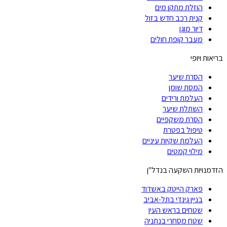
הוזלת מתקן מים
קנית רכב חדש בזול
דיור מוגן
מעבר קופת חולים
בריאות ויופי
הסרת שיער
המסת שומן
העלמת ורידים
השתלת שיער
הסרת משקפיים
טיפול בפטרת
העלמת שקיות עיניים
מילוי קמטים
הזדמנויות השקעה בנדל"ן
פארק הייטק באשדוד
בניין גינדי בתל-אביב
שטחים בראש העין
שטח מסחרי בנתניה