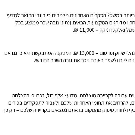
 ביותר במשק? הסקרים האחרונים מלמדים כי בוגרי התואר למדעי
ביקוש רב מאוד לעובדים. אחריו מדורגים המקצועות הבאים (נתוני גובה שכר ממוצע בכל
מן הראוי לציין, כי גם משרות ניהוליות בכירות מתגמלות היטב: כ-14,000 ₪ בממוצע. למשל, הנהלת כספים ומשאבי אנוש – 14,000 ₪, מנהלי שיווק ופרסום – 13,000 ₪. המסקנה המתבקשת היא כי גם אם
יהוליים ולשפר באורח ניכר את גובה השכר החודשי.
ים ערובה לקריירה מוצלחת. מדוע? אלף כול, זכרו כי ההצלחה
דם, להרחיב את תחומי האחריות שלכם ולעבור לתפקידים בכירים
יף ולחוות סיפוק מהמקום בו אתם נמצאים בקריירה שלכם – רק כך