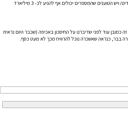
הרווחיים במדינה. בישראל בה השוק קטן בצורה משמעותית, ישנן הערכות המדברות על הכנסות של 1.6 מיליארד שקלים בשנה לקופת המדינה ויש הטוענים שהמספרים יכולים אף להגיע לכ- 3 מיליארד
ה כמובן עוד לפני שדיברנו על החיסכון באכיפה (שכבר היום נראית
ירה בבר, כנראה שאשכרה נוכל להרוויח מכך לא מעט כסף.