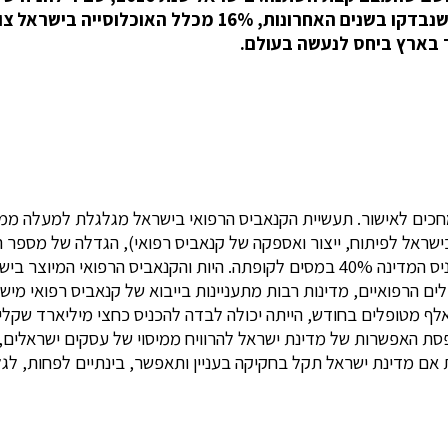
עדיין רחוקים מלגליזציה מלאה או אפילו חלקית. לפי נתונים שנ
בארץ ביחס לנעשה בעולם.
עבודה נוספים ותכניס כ- 60 מיליון שקלים נוספים בשנה, מתוכם תכניס המדינה 40% במסי
 הרפואיים, מדינות רבות מתעניינות בייבוא של קנאביס רפואי מישרא
ייה שהגיעה משר הבריאות הצ’כי לאספקת קנאביס רפואי לכ- 40 אלף מטופלים בחודש, הייתה יכולה לב
 האפשרות של מדינת ישראל להרוויח ממיסוי של עסקים ישראלים, ש
 אם מדינת ישראל תקל בחקיקה בעניין ותאפשר, בינתיים לפחות, לגל