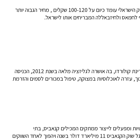
אם נחזור לשוק המריחואנה הכללי בישראל, נראה שגם פה ישנו פוטנציאל לרווח כלכלי יפה לכל הנוגעים בדבר. מחיר של גרם קנאביס בשוק הישראלי עומד כיום על 100-120 שקלים , מחיר הגבוה יותר
על מנת לבחון כמה לגליזציה של התחום הייתה יכולה להכניס לקופת המדינה, מומלץ לבדוק מה קורה במדינות בהן כבר יש לגליזציה. במדינת קולורדו, בה אושרה לגליזציה מלאה בשנת 2012, הכניסה
של משאבים רבים לצורך פיתוח החינוך, עזרה לאוכלוסיות במצוקה, טיפול במכורים לסמים והזרמת
ות ומפעלים לייצור ממתקים המכילים קנאביס, בתי
מלון המעודדים עישון קנאביס, ועד תכנון חתונות נושא וחנויות קונספט. לפי ההערכות, באם יוסרו כל המגבלות החוקיות בארה”ב כולה, יגלגל שוק הקנאביס 11 מיליארד דולר בשנה ויהפוך לאחד השווקים