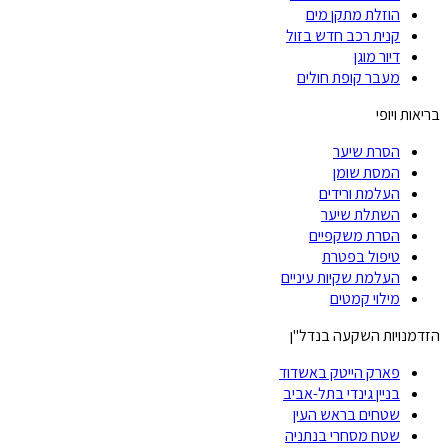
הוזלת מתקן מים
קנית רכב חדש בזול
דיור מוגן
מעבר קופת חולים
בריאות ויופי
הסרת שיער
המסת שומן
העלמת ורידים
השתלת שיער
הסרת משקפיים
טיפול בפטרת
העלמת שקיות עיניים
מילוי קמטים
הזדמנויות השקעה בנדל"ן
פארק הייטק באשדוד
בניין גינדי בתל-אביב
שטחים בראש העין
שטח מסחרי בנתניה