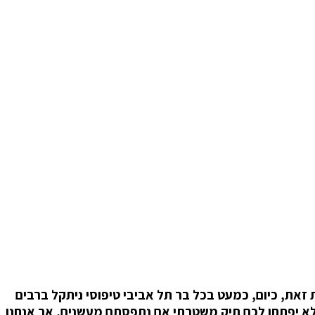
זאת, כיום, כמעט בכל בר תל אביבי טיפוסי ניתקל ברבים
ום סיגריה, כך שעושה רושם שהמצב קצת השתנה. בישראל שנת 2016, סביר להניח שלא יפתחו לכם תיק משטרתי אם נתפסתם מעשנים, אך אנחנו