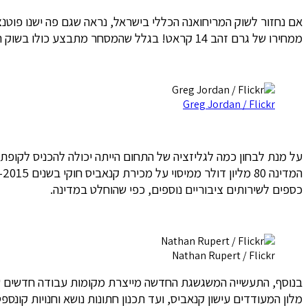
ממחירו של גרם זהב 14 קראט! בגלל שהמסחר מתבצע כולו בשוק האפור, אחוזים גדולים מההכנסות מגיעים לארגוני הפשיעה השונים ואף לחמאס ולחיזבאללה המבריחים אותו לישראל.
Greg Jordan / Flickr
כספים לשירותים ציבוריים נוספים, כפי שהוחלט במדינה.
Nathan Rupert / Flickr
בנוסף, התעשייה המשגשגת החדשה מייצרת מקומות עבודה חדשים של