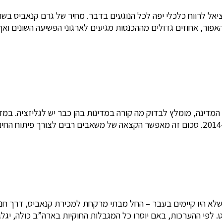
המדינה 80 מליון דולר ממיסוי על מכירת קנאביס חוקי בשנים 2014-2015. סכום זה מאפשר הקצאה 
א היו קיימים בעבר – החל מבתי מרקחת למכירת קנאביס, דרך חנוי