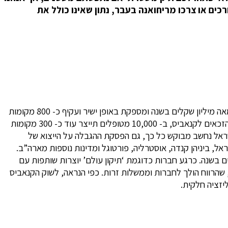
בדקו בשנים האחרונות, 16% מכלל האוכלוסייה בישראל צורכים או צרכו מריחואנה בעבר, נתון שאינו כולל את
כיום יש בישראל כ- 20,000 צרכנים של קנאביס רפואי ועוד רבים המחכים לאישור. תעשיית הקנאביס הרפואי בישראל מגלגלת למעלה ממאה מיליון שקלים בשנה ומספקת באופן ישיר ועקיף כ- 800 מקומות
עבודה. על פי החישוב שערכה חברת ‘תיקון עולם’ (החברה הגדולה בישראל לפיתוח, ייצור ואספקה של קנאביס רפואי), הגדלה של מספר הזכאים לקנאביס, ב- 10,000 מטופלים תייצר עוד כ- 300 מקומות
ם לקופתה. היות והקנאביס הרפואי המיוצר בישראל נחשב מבוקש כל כך, גם הפסקת ההגבלה על הייצוא של
ל, ביניהן קנדה, אוסטרליה, פורטוגל ומדינות נוספות מארה”ב.
דה להכניס כחצי מיליארד שקלים בשנה. כרגע חברות כדוגמת ‘תיקון עולם’ יוצרות שותפות עם
הרווח הולך לחברות וממשלות זרות. כפי הנראה, לשוק הקנאביס
יזציה חלקית.