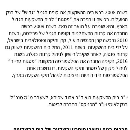
בשנת 2008 רכש בית ההשקעות את קופת הגמל “גדיש” של בנק
הפועלים. רכישה זו הפכה את “פסגות” לבית ההשקעות הגדול
בארץ, והיא שומרת על תואר זה מאז. בשנת 2009 רכשה
החברה את קרנות ההשתלמות וקופות הגמל של פריזמה, ובשנת
2010 נרכשה קרן הפנסיה ה.ע.ל, קרן ותיקה ופופולארית בישראל,
על ידי בית ההשקעות. בשנת 2011, החל בית ההשקעות לשווק גם
קרנות פנסיה, לאחר שקיבל רישיון לניהול קרנות כאלה. בשנת
2016, הקימה החברה את הפלטפורמה המקוונת “פסגות טרייד”
לניהול מקוון של מסחר ותיקי השקעות. זו נחשבת אחת
הפלטפורמות הידידותיות והיציבות לניהול תיקי השקעה בארץ.
יו”ר בית ההשקעות הוא ד”ר אהוד שפירא, לשעבר מ”מ מנכ”ל
בנק לאומי ויו”ר “הפניקס” החברה לביטוח.
חברות בנות ומוצרי חיסכון והשקעה של בית ההשקעות