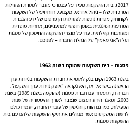
2017). בית ההשקעות מעיד על עצמו כי מעבר למטרת הפעילות
המרכזית שלו – ניהול אחראי, מקצועי, רווחי ויעיל של השקעות
לקוחותיו, מטרות נוספות לפעילותו הן פרסום של ידע והגברת
המודעות הפיננסית באופן חופשי למתעניינים, אחריות מוסדית
ומעורבות קהילתית. עוד על מוצרי ההשקעה והחיסכון של פסגות
ועל ה”אני מאמין” של הנהלת החברה – לפניכם.
פסגות – בית השקעות שהוקם בשנת 1963
בשנת 1963 הקים בנק לאומי את חברת ההשקעות בניירות ערך
הראשונה בישראל. אז, היא נקראה “אופק ניירות ערך והשקעה”.
חברה זו, תתאחד עם חברת פסגות (שהוקמה בשנת 1989) בשנת
2003, ומאגר הידע העצום שנצבר לאורך ההיסטוריה של שנות
הפעילות, כמו גם הוותק והניסיון של עובדי החברה, יעמדו כולם
לרשות המשקיעים אשר מנהלים את תיקי ההשקעות שלהם עם בית
ההשקעות פסגות.