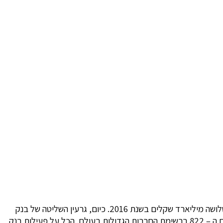
בנק הפועלים הוא הבנק המסחרי הגדול ביותר בישראל, עם שווי שוק של מעל 27 מיליארדי שקלים (נכון לסוף שנת 2015) ורווח של מעל שלושה מיליארד שקלים בשנת 2016. כיום, גרעין השליטה של בנק
הפועלים הוא בבעלות קבוצת אריסון – דנקנר, הבנק מעסיק מעל 13,000 עובדים בארץ ובעולם, ודורג על-ידי מגזין פורבס כחברה במקום ה – 822 ברשימת החברות הגדולות בעולם. הכל על פעילות בנק