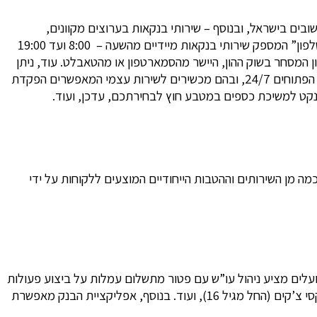
נקאות מקומיים בכ – 240 סניפים הפזורים ברחבי הערים והיישובים בישראל, ובנוסף – שירותי בנקאות בערוצים מקוונים,
באמצעות אתר אינטרנט מתקדם כמו גם אפליקציית סמארטפונים המאפשרת קבלת מידע וביצוע פעולות בזמן אמת; שירות “פועלים בטלפון” המספק שירותי בנקאות מיידיים מהשעה – 8:00 ועד 19:00
 את חשבון המסחר בשוק ההון, היישר מהסמארטפון או מהטאבלט. עוד, ניתן
לקבל שירות של בנקאי באמצעות התכתבות בדואר אלקטרוני (“פועלים במייל”) או שירות ממוכן בחדרי “פועלים תמיד” – חדרים קטנים הפתוחים 24/7, ובהם מכשירים לשירות עצמי המאפשרים הפקדת
 בנקט למשיכת כספים במטבע חוץ לבחירתכם, עדכן, ועוד.
ה מן השירותים וההטבות הייחודיים המוצעים ללקוחות על ידי
בור לקוחות החל מגיל 16 – או 15 בהינתן אישור מעסיק – או 14 באישור ההורים. חשבון Young של בנק הפועלים מציע ניהול עו”ש עם פטור מתשלום עמלות על ביצוע פעולות
בערוץ ישיר או באמצעות פקיד; כרטיס “דיירקט צעיר” באמצעותו ניתן למשוך כסף ממכונות הבנק-קט או לשלם באשראי על רכישות, פנקסי צ’קים (החל מגיל 16), ועוד. בנוסף, אפליקציית הבנק מאפשרת