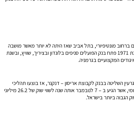
הראשון מוקם ברחוב מונטיפיורי, בתל אביב שאז היתה לא יותר מאשר מושבה
קטנה. בשנת 1968 מונה מר יעקוב לוינסון ליושב-ראש הבנק ותחת ניהולו עבר הבנק תהליך מואץ של פיתוח והפך הבנק הגדול במדינה. בשנת 1971 פתח בנק הפועלים סניפים בלונדון ובציריך, שוויץ, ובשנת
נק הפועלים בעקבות משבר מניות הבנקים, ובנק הפועלים היה בבעלות המדינה עד לשנת 1997. בשנת 1997 נמכר גרעין השליטה בבנק לקבוצת אריסון – דנקנר, אז בוצעו תהליכי
ייעול (כמו למשל פיטורי כמעט 10% מן העובדים בבנק הפועלים). בשנת 2007 איבד לראשונה בנק הפועלים את המקום הראשון לבנק לאומי, אשר הגיע ב – 7 לנובמבר אותה שנה לשווי שוק של 26.2 מיליוני