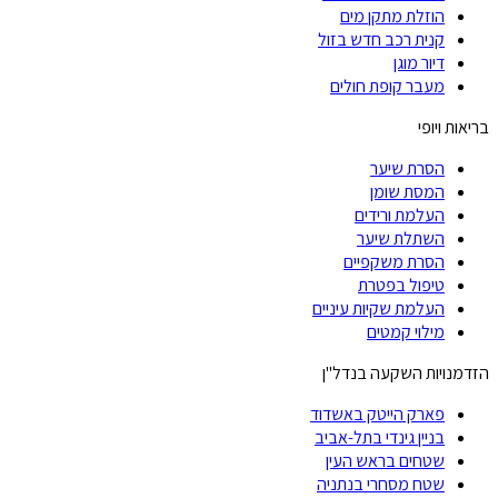
הוזלת מתקן מים
קנית רכב חדש בזול
דיור מוגן
מעבר קופת חולים
בריאות ויופי
הסרת שיער
המסת שומן
העלמת ורידים
השתלת שיער
הסרת משקפיים
טיפול בפטרת
העלמת שקיות עיניים
מילוי קמטים
הזדמנויות השקעה בנדל"ן
פארק הייטק באשדוד
בניין גינדי בתל-אביב
שטחים בראש העין
שטח מסחרי בנתניה