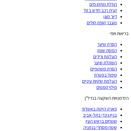
הוזלת מתקן מים
קנית רכב חדש בזול
דיור מוגן
מעבר קופת חולים
בריאות ויופי
הסרת שיער
המסת שומן
העלמת ורידים
השתלת שיער
הסרת משקפיים
טיפול בפטרת
העלמת שקיות עיניים
מילוי קמטים
הזדמנויות השקעה בנדל"ן
פארק הייטק באשדוד
בניין גינדי בתל-אביב
שטחים בראש העין
שטח מסחרי בנתניה