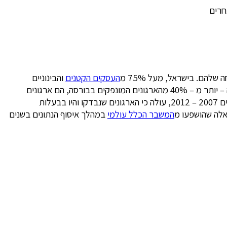
חרים
הם. בישראל, מעל 75% מ
העסקים הקטנים
והבינוניים
מתנהלים בשיתוף חברי משפחה. כ- 50% מן החברות הישראליות שהונפקו בבורסה, הן בבעלות בני משפחה. גם בארה”ב הסיפור אינו שונה – יותר מ – 40% מהארגונים המונפקים בבורסה, הם ארגונים
ניראה כי ארגונים בניהול משפחתי הם מצליחים יותר מארגונים שאינם בניהול משפחתי. על פי נתונים שנאספו בין השנים 2007 – 2012, עולה כי הארגונים שנבדקו והיו בבעלות
המשבר הכלל עולמי
במהלך איסוף הנתונים בשנים