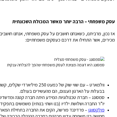
עסק משפחתי – הרבה יותר מאשר המכולת השכונתית
אז נכון, מרביתנו, כשאנחנו חושבים על עסק משפחתי, אנחנו חושבים ע
מכירים, אשר התחילו את דרכם כעסקים משפחתיים:
סמסונג היא דוגמה מצוינת לעסק משפחתי שהפך להצלחה ענקית
וולמארט – עם שווי שוק של 
בבעלות על הארגון העצום, הם מהעשירים בעולם.
סמסונג – חברת טכנולוגיות המידע היתה חברה קטנה ומדשדשת, 
יו”ר החברה ושלושת ילדיו (בנו ושתי בנותיו) משמשים בתפקי
פולקסווגן
– פרדיננד פורשה, הקים את החברה בתחילת המאה הק
חמישה בני משפחה עדיין מכהנים כחברה ההנהלה הבכירה של ה