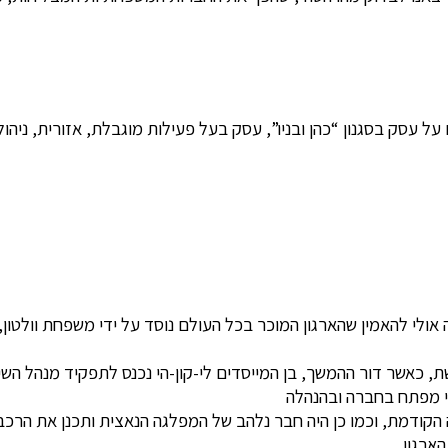
ל עסק בסגנון “כהן ובניו”, עסק בעל פעילות מוגבלת, אזורית, ניהול 
כמעט 250 מיליארדי שקלים, קשה אולי להאמין שהארגון המוכר בכל העולם נוסד על יד
כאשר דור ההמשך, בן המייסדים לי-קון-הי נכנס לתפקיד מנהל השיוו
די מפתח בחברה ובהנהלה
ודמת, וכמו כן היה חבר נלהב של המפלגה הנאצית ותכנן את הרכב הר
ארגון