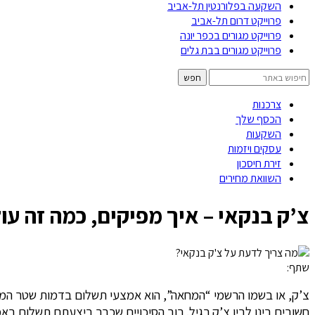
השקעה בפלורנטין תל-אביב
פרוייקט דרום תל-אביב
פרוייקט מגורים בכפר יונה
פרוייקט מגורים בבת גלים
צרכנות
הכסף שלך
השקעות
עסקים ויזמות
זירת חיסכון
השוואת מחירים
צ’ק בנקאי – איך מפיקים, כמה זה עו
שתף:
צ’ק, או בשמו הרשמי “המחאה”, הוא אמצעי תשלום בדמות שטר המור
חשובים בינו לבין צ’ק רגיל. רוב הסיכויים שכבר ביצעתם תשלום ב