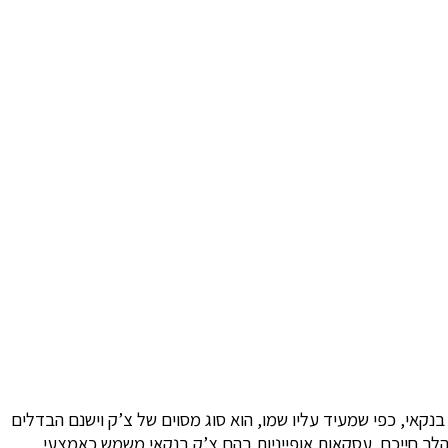
אי, כפי שמעיד עליו שמו, הוא סוג מסוים של צ’ק וישנם הבדלים
הלך חייכם. עסקאות אופייניות בהם צ’ק בנקאי משמש כאמצעי