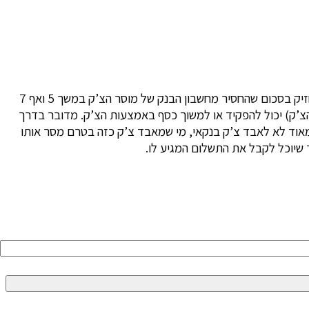
העובדה שלא ניתן לבטל צ’ק בנקאי היא לא רק יתרון אלא גם חיסרון, זאת במקרה שהצ’ק אבד או נגנב. היו מקרים בהם הבנק המשיך להחזיק בסכום שהחסיר מחשבון הבנק של מוסר הצ’ק במשך 5 ואף 7
הצ’ק) יכול להפקיד או למשוך כסף באמצעות הצ’ק. מדובר בדרך
מאוד לא לאבד צ’ק בנקאי, מי שמאבד צ’ק כזה בטרם מסר אותו
 שיוכל לקבל את התשלום המגיע לו.