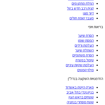
הוזלת מתקן מים
קנית רכב חדש בזול
דיור מוגן
מעבר קופת חולים
בריאות ויופי
הסרת שיער
המסת שומן
העלמת ורידים
השתלת שיער
הסרת משקפיים
טיפול בפטרת
העלמת שקיות עיניים
מילוי קמטים
הזדמנויות השקעה בנדל"ן
פארק הייטק באשדוד
בניין גינדי בתל-אביב
שטחים בראש העין
שטח מסחרי בנתניה