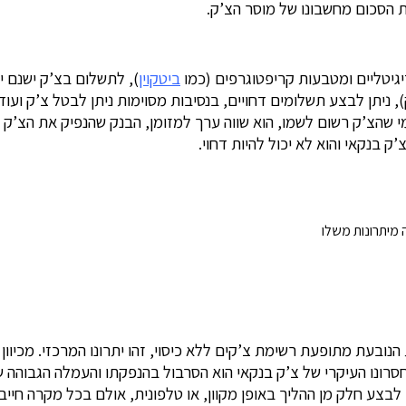
ת הסכום מחשבונו של מוסר הצ’ק.
יגיטליים ומטבעות קריפטוגרפים (כמו
ביטקוין
), לתשלום בצ’ק ישנם י
יתן לבצע תשלומים דחויים, בנסיבות מסוימות ניתן לבטל צ’ק ועוד. א
י שהצ’ק רשום לשמו, הוא שווה ערך למזומן, הבנק שהנפיק את הצ’ק ער
 בנקאי והוא לא יכול להיות דחוי.
 מיתרונות משלו
נובעת מתופעת רשימת צ’קים ללא כיסוי, זהו יתרונו המרכזי. מכיוון שצ
סרונו העיקרי של צ’ק בנקאי הוא הסרבול בהנפקתו והעמלה הגבוהה 
 לבצע חלק מן ההליך באופן מקוון, או טלפונית, אולם בכל מקרה חיי