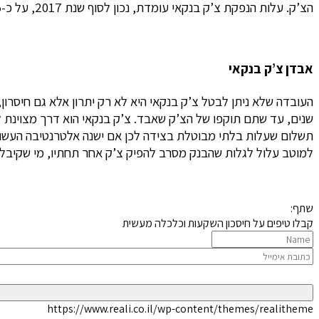
הצ’ק. עלות הנפקת צ’ק בנקאי עומדת, נכון לסוף שנת 2017, על כ-15 שקלים (אין הבדל גדול בגובה העמלה בין
אבדן צ’ק בנקאי
שנים, עד שתם תוקפו של הצ’ק שאבד.
צ’ק בנקאי הוא דרך מצוינת 
תשלום שעלות בלתי מבוטלת בצידה לכן אם ישנה אלטרנטיבה העשוי
למוטב עלול לגלות שהבנק מסרב להפיק צ’ק אחר תחתיו, מי שקיבל 
שתף:
קבלו טיפים על חיסכון השקעות וכלכלה מעשית
https://www.reali.co.il/wp-content/themes/realitheme