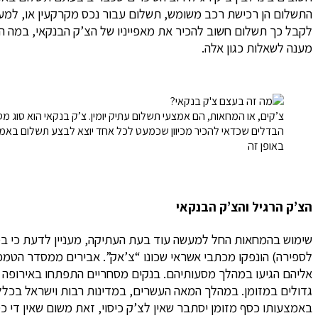
התשלום הן רכישת רכב משומש, תשלום עבור נכס מקרקעין או, למע
לקבל כך תשלום חשוב להכיר את מאפייניו של הצ’ק הבנקאי, במה הוא
מענה לשאלות כגון אלה.
צ’קים, או המחאות, הם אמצעי תשלום עתיק יומין. צ’ק בנקאי הוא סוג מסו
הבדלים שכדאי להכיר מכיוון שכמעט לכל אחד יוצא לבצע תשלום באמצ
באופן זה
הצ’ק הרגיל והצ’ק הבנקאי
שימוש בהמחאות החל למעשה עוד בעת העתיקה, מעניין לדעת כי 
לספירה) הונפקו מכתבי אשראי שכונו “צ’אק”. אבירים ממסדר הט
אליהם הגיעו במהלך מסעותיהם.
גדולים במזומן. במהלך המאה העשרים, במדינות רבות וישראל בכללן
באמצעותו כסף מזומן יסתבר שאין לצ’ק כיסוי, זאת משום שאין די כ