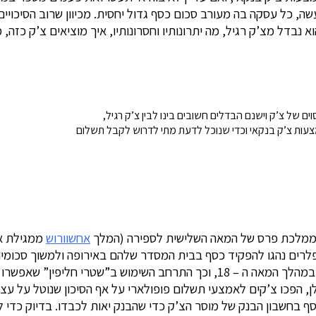
שה, כל עסקה בה מעורב סכום כסף גדול יחסית.
מכיוון שרוב הסיכוי
 נבדל מצ’ק רגיל, מה יתרונותיו וחסרונותיו, איך מוציאים צ’ק כזה
ים של צ’ק וישנם הבדלים חשובים בינו לבין צ’ק רגיל,
עות צ’ק בנקאי וכדי שנוכל לדעת מתי לדרוש לקבל תשלום
בממלכת פרס של המאה השלישית לספירה (המלך
אחשוורוש
ממגילת א
מפלרים נהגו להפקיד כסף בבית המסדר שלהם באירופה ולמשוך סכו
בנקים מסחריים התפתחו באירופה במהלך המאה ה – 18, וכך התרחב ה
, הפכו צ’קים לאמצעי תשלום פופולארי על אף הסיכון שנוטל על עצמ
סף בחשבון הבנק של מוסר הצ’ק כדי שהבנק יאות לכבדו. בדיוק כדי 