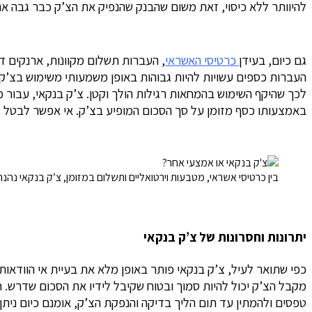
להיוותר ללא כיסוי, זאת משום שהבנק שהנפיק את הצ’ק כבר גבה א
גם כיום, בעידן
כרטיסי האשראי
, העברות תשלום מקוונות, ארנקים ד
העברות כספים עשויות להיות גבוהות באופן משמעותי משימוש בצ’ק), נ
לכך שהיקף השימוש בהמחאות רגילות הולך וקטן.
צ’ק בנקאי, עבור מ
באמצעותו כסף מזומן על סך הסכום המופיע בצ’ק. אי אפשר לבטל צ’ק
בין כרטיסי אשראי, מטבעות וירטואליים ותשלום במזומן, צ’ק בנקאי נהנה
יתרונות וחסרונות של צ’ק בנקאי
כפי שתואר לעיל, צ’ק בנקאי פותר באופן מלא את בעיית אי הוודאות ה
מקבל הצ’ק יכול להיות סמוך ובטוח שקיבל לידיו את הסכום שדרש.
ח
טפסים ולהמתין עד תום הליך בדיקה והנפקת הצ’ק, אומנם כיום ניתן