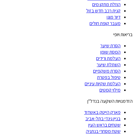
הוזלת מתקן מים
קנית רכב חדש בזול
דיור מוגן
מעבר קופת חולים
בריאות ויופי
הסרת שיער
המסת שומן
העלמת ורידים
השתלת שיער
הסרת משקפיים
טיפול בפטרת
העלמת שקיות עיניים
מילוי קמטים
הזדמנויות השקעה בנדל"ן
פארק הייטק באשדוד
בניין גינדי בתל-אביב
שטחים בראש העין
שטח מסחרי בנתניה