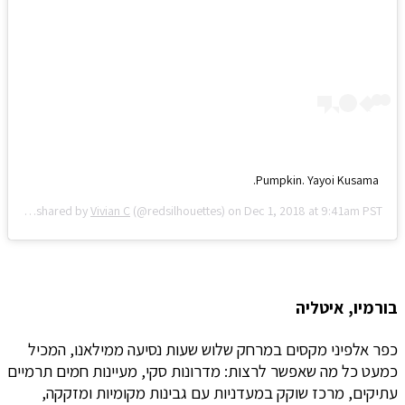
Pumpkin. Yayoi Kusama.
A post shared by
Vivian C
(@redsilhouettes) on
Dec 1, 2018 at 9:41am PST
בורמיו, איטליה
כפר אלפיני מקסים במרחק שלוש שעות נסיעה ממילאנו, המכיל
כמעט כל מה שאפשר לרצות: מדרונות סקי, מעיינות חמים תרמיים
עתיקים, מרכז שוקק במעדניות עם גבינות מקומיות ומזקקה,