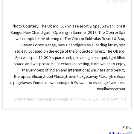
Photo Courtesy: The Oberoi Sukhvilas Resort & Spa, Siswan Forest
Range, New Chandigarh. Opening in Summer 2017, The Oberoi Spa
will complete the offering of The Oberoi Sukhvilas Resort & Spa,
Siswan Forest Range, New Chandigarh as a leading luxury spa
retreat. Located on the edge of the protected forest, The Oberoi
Spa will span 12,000 square feet, providing a tranquil, light filled
space and will provide a spectacular setting, from which to enjoy
the very best of Indian and international wellness and beauty
therapies. #luxuryhotel #luxurytravel #luxgetaway #luxurylife #spa
#spagetaway #india #newchandigarh #siswanforestrange #wellness
#wellnessretreat
Green Pebbles Switzerland
(@greenpebblesgirls) on
May 31, 2017 at 2:55am PDT
שתף: