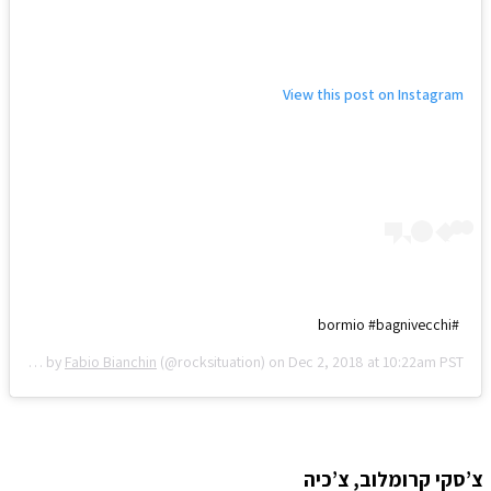
View this post on Instagram
#bormio #bagnivecchi
A post shared by
Fabio Bianchin
(@rocksituation) on
Dec 2, 2018 at 10:22am PST
צ’סקי קרומלוב, צ’כיה