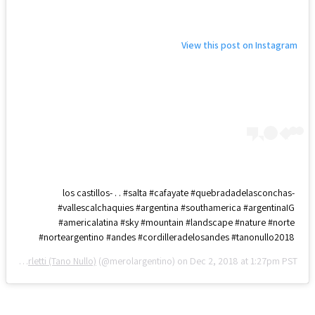
View this post on Instagram
-los castillos- . . #salta #cafayate #quebradadelasconchas
#vallescalchaquies #argentina #southamerica #argentinaIG
#americalatina #sky #mountain #landscape #nature #norte
#norteargentino #andes #cordilleradelosandes #tanonullo2018
Federico Merletti (Tano Nullo)
(@merolargentino) on
Dec 2, 2018 at 1:27pm PST