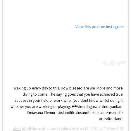
View this post on Instagram
Waking up every day to this. How blessed are we. More and more
diving to come. The saying goes that you have achieved true
success in your field of work when you dont know whilst doing it
whether you are working or playing. ♥️🌟#madagascar #nosyankao
#miavana #lemurs #islandlife #usandthesea #mermaidlife
#ruraltoisland
Offshore Africa Port St Johns
(@offshoreafricaportstjohns) on
Nov 17, 2018 at 7:25pm PST