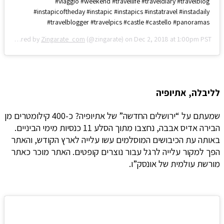
#viaggio #weekend #travellife #traveldiary #travelblog
#instapicoftheday #instapic #instapics #instatravel #instadaily
#travelblogger #travelpics #castle #castello #panoramas
A post shared by
Zingarate_com
(@zingarate) on
Dec 2, 2018 at 1:00pm PST
לליבלה, אתיופיה
שמעתם על “ירושלים החדשה” של אתיופיה? כ-400 קילומטרים מן
הבירה אדיס אבבה, נחצבו מתוך הסלע 11 כנסיות מימי הביניים.
באותה עת הכיבושים המוסלמים עשו עלייה לארץ הקודש, והאתר
הפך למקור עלייה לרגל עבור נוצרים קופטים. האתר מוכר כאתר
מורשת עולמית של אונסק”ו.