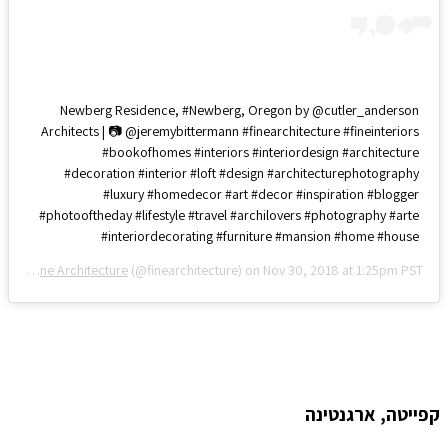
Newberg Residence, #Newberg, Oregon by @cutler_anderson
Architects | 📷 @jeremybittermann #finearchitecture #fineinteriors
#bookofhomes #interiors #interiordesign #architecture
#decoration #interior #loft #design #architecturephotography
#luxury #homedecor #art #decor #inspiration #blogger
#photooftheday #lifestyle #travel #archilovers #photography #arte
#interiordecorating #furniture #mansion #home #house
ed by
Fine Architecture
(@finearchitecture) on
Nov 30, 2018 at 1:25pm PST
קפייטה, ארגנטינה