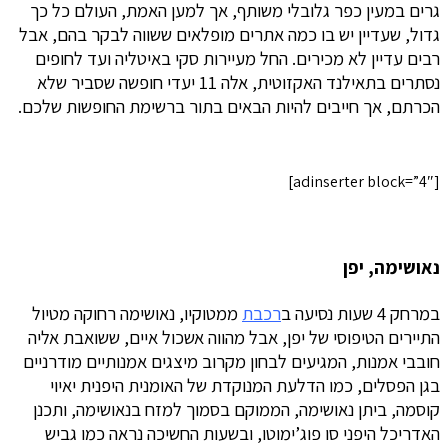
גרים במעין כפר גלובלי משותף, אך למען האמת, העולם כל כך
גדול, שעדיין יש בו כמה אתרים מופלאים ששווה לבקר בהם, אבל
רבים עדיין לא מכירים. החל מעיירות סקי באיטליה ועד לחופים
נסתרים בתאילנד האקזוטית, אלה 11 יעדי חופשה שסביר שלא
הכרתם, אך חייבים להיות הבאים בתור ברשימת החופשות שלכם.
[adinserter block=”4″]
נאושימה, יפן
במרחק 4 שעות נסיעה ב
רכבת
ממטוקיו, נאושימה רחוקה מטיול
התיירים הטיפוסי של יפן, אבל מהווה אשכול איים, ששואבת אליה
חובבי אמנות, המגיעים לבחון מקרוב מיצגים אמנותיים מודרניים
בגן הפסלים, כמו הדלעת המנוקדת של האומנית היפנית יאיוי
קוסמה, ביתן נאושימה, הממוקם בסמוך למזח בנאושימה, ותכנן
האדריכל היפני סו פוג’ימוטו, ובשעות החשיכה נראה כמו גביש