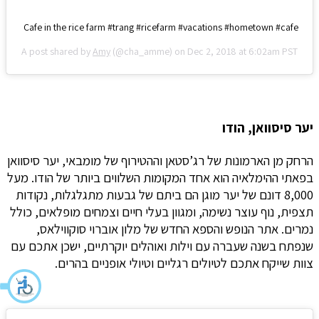
Cafe in the rice farm #trang #ricefarm #vacations #hometown #cafe
A post shared by
Amy
(@cha_amme) on
Dec 2, 2018 at 6:02am PST
יער סיסוואן, הודו
הרחק מן הארמונות של רג’סטאן וההטירוף של מומבאי, יער סיסוואן
בפאתי ההימלאיה הוא אחד המקומות השלווים ביותר של הודו. מעל
8,000 דונם של יער מוגן הם ביתם של גבעות מתגלגלות, נקודות
תצפית, נוף עוצר נשימה, ומגוון בעלי חיים וצמחים מופלאים, כולל
נמרים. אתר הנופש והספא החדש של מלון אוברוי סוקווילאס,
שנפתח בשנה שעברה עם וילות ואוהלים יוקרתיים, ישכן אתכם עם
צוות שייקח אתכם לטיולים רגליים וטיולי אופניים בהרים.