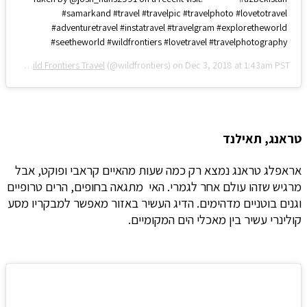
#samarkand #travel #travelpic #travelphoto #lovetotravel
#adventuretravel #instatravel #travelgram #exploretheworld
#seetheworld #wildfrontiers #lovetravel #travelphotography
red by
Wild Frontiers Travel
(@wildfrontiers) on
Dec 3, 2018 at 1:43am PST
טראנג, תאילנד
אראפלג טראנג נמצא רק כמה שעות מהאיים קראבי ופוקט, אבל
מרגיש שזהו עולם אחר לגמרי. האי מתגאה בחופים, הרים טרופיים
וגנים בוטניים מדהימים. הדיג העשיר באזור מאפשר למבקריו מסע
קולינרי עשיר בין מאכלי הים המקומיים.