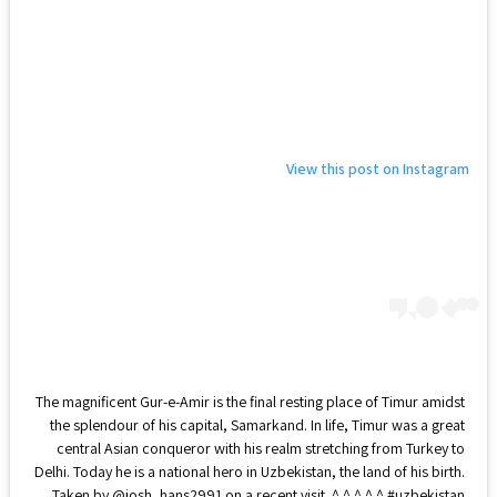
View this post on Instagram
The magnificent Gur-e-Amir is the final resting place of Timur amidst
the splendour of his capital, Samarkand. In life, Timur was a great
central Asian conqueror with his realm stretching from Turkey to
Delhi. Today he is a national hero in Uzbekistan, the land of his birth.
Taken by @josh_hans2991 on a recent visit. ^ ^ ^ ^ ^ #uzbekistan