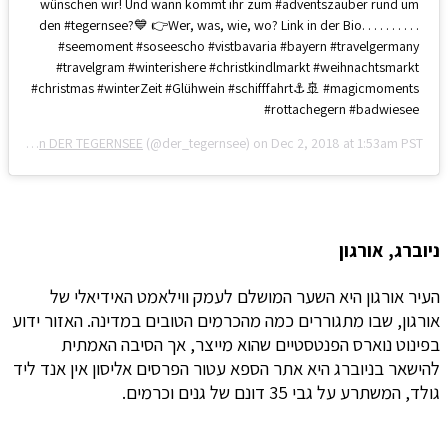
wünschen wir! Und wann kommt ihr zum #adventszauber rund um
den #tegernsee?💙 👉Wer, was, wie, wo? Link in der Bio. . . . . . . . . .
#seemoment #soseescho #vistbavaria #bayern #travelgermany
#travelgram #winterishere #christkindlmarkt #weihnachtsmarkt
#christmas #winterZeit #Glühwein #schifffahrt⚓️🚢 #magicmoments
#rottachegern #badwiesee
Urlaubsregion DER TEGERNSEE
(@der_tegernsee) on
Dec 2, 2018 at 1:53am PST
ניוברג, אורגון
העיר אורגון היא השער המושלם לעמק ווילאמט האידיאלי של
אורגון, שבו מתגוררים כמה מהכרמים הטובים במדינה. האזור ידוע
בפינוט נוארס הפנטסטיים שהוא מייצר, אך הסיבה האמתית
להישאר בניוברג היא אתר הספא עטור הפרסים אליסון אין אנד ליד
גולד, המשתרע על גבי 35 דונם של גנים וכרמים.