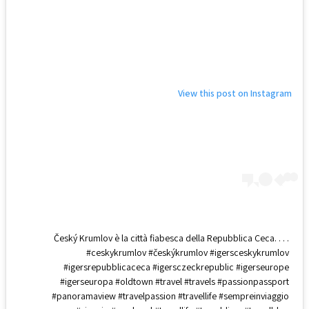
View this post on Instagram
Český Krumlov è la città fiabesca della Repubblica Ceca. . . .
#ceskykrumlov #českýkrumlov #igersceskykrumlov
#igersrepubblicaceca #igersczeckrepublic #igerseurope
#igerseuropa #oldtown #travel #travels #passionpassport
#panoramaview #travelpassion #travellife #sempreinviaggio