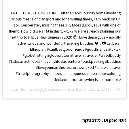
UNTIL THE NEXT ADVENTURE. . After an epic journey home involving
various means of transport and long waiting times, I am back on UK
soil! Desperately missing these silly faces (luckily I live with one of
them!). How did we all fit in this tuk-tuk? We are already planning our
next trip to Papua New Guinea in 2020 😉. Love these guys – equally
adventurous and wonderful travelling buddies ❤️. . 📷 Lalibela,
Ethiopia. . #cantbeatgoodfriends #goodfriends #tuktuk
#globetrotting #globetrotter #travel #traveller #travelbuddy
#littlecar #ethiopia #ilovemylife #adventure #backpacking #buddies
#loveyouman #norestforthewicked #lalibela #travel
#travelphotography #habesha #happiness #neverstopexploring
#deckedoutride #mywheels #pimpmobile
d by
Carolyn Thompson
(@gibbonresearch) on
Dec 2, 2018 at 10:13am PST
נוסי אנקאו, מדגסקר